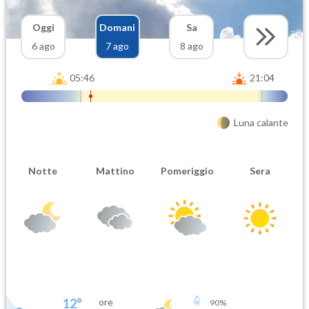
Oggi
Domani
Sa
6 ago
7 ago
8 ago
05:46
21:04
Luna calante
Notte
Mattino
Pomeriggio
Sera
12
°
ore
90
%