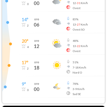
00
12
-
31
Km/h
0
Ovest
14
°
ore
85
%
06
13
-
27
Km/h
2
Ovest SO
20
°
ore
48
%
12
13
-
22
Km/h
4
Ovest
17
°
ore
51
%
18
7
-
18
Km/h
2
Nord O
9
°
ore
78
%
00
3
-
9
Km/h
0
Sud SE