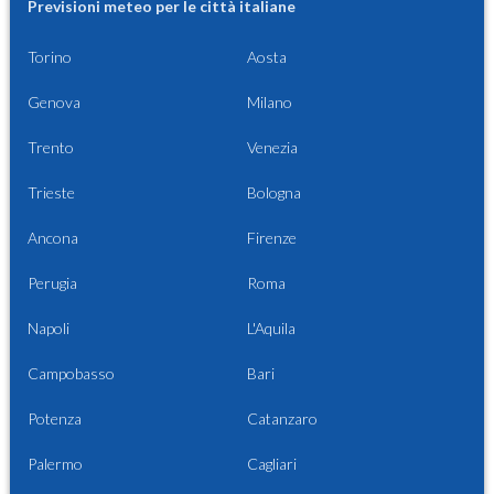
Previsioni meteo per le città italiane
Torino
Aosta
Genova
Milano
Trento
Venezia
Trieste
Bologna
Ancona
Firenze
Perugia
Roma
Napoli
L'Aquila
Campobasso
Bari
Potenza
Catanzaro
Palermo
Cagliari