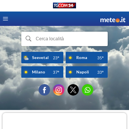
Seevetal
Roma
23°
35°
Milano
Napoli
37°
33°