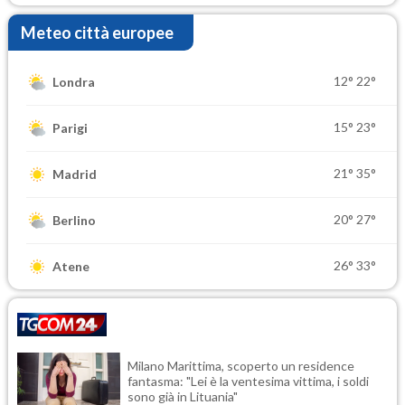
Meteo città europee
12°
22°
Londra
15°
23°
Parigi
21°
35°
Madrid
20°
27°
Berlino
26°
33°
Atene
Milano Marittima, scoperto un residence
fantasma: "Lei è la ventesima vittima, i soldi
sono già in Lituania"