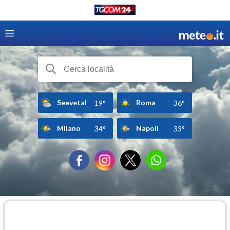
Seevetal
Roma
19°
36°
Milano
Napoli
34°
33°