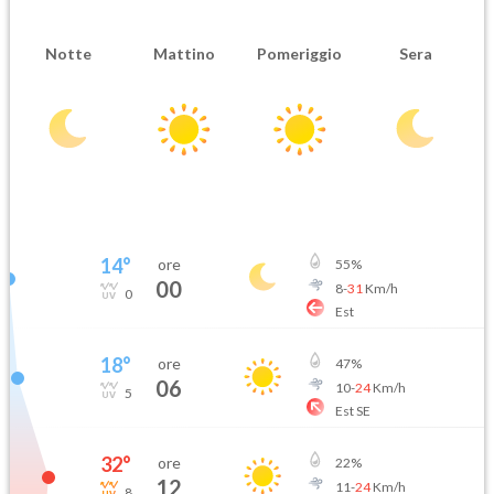
Notte
Mattino
Pomeriggio
Sera
14
°
ore
55
%
00
8
-
31
Km/h
0
Est
18
°
ore
47
%
06
10
-
24
Km/h
5
Est SE
32
°
ore
22
%
12
11
-
24
Km/h
8