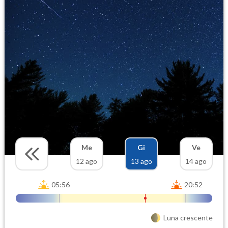
Me
Gi
Ve
12 ago
13 ago
14 ago
05:56
20:52
Luna crescente