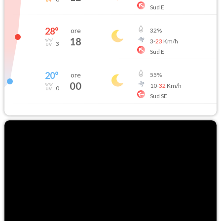
Sud E
28
°
ore
32
%
18
3
-
23
Km/h
3
Sud E
20
°
ore
55
%
00
10
-
32
Km/h
0
Sud SE