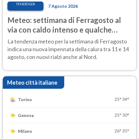
TENDENZA
7 Agosto 2026
Meteo: settimana di Ferragosto al
via con caldo intenso e qualche
temporale
La tendenza meteo per la settimana di Ferragosto
indica una nuova impennata della calura tra 11 e 14
agosto, con nuovi rialzi anche al Nord.
Meteo città italiane
25°
34°
Torino
25°
30°
Genova
26°
35°
Milano