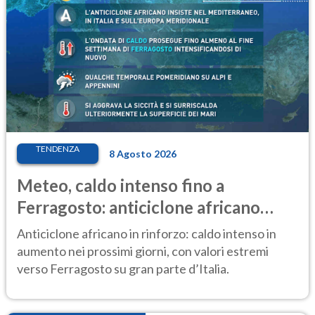
TENDENZA
8 Agosto 2026
Meteo, caldo intenso fino a
Ferragosto: anticiclone africano
ancora protagonista
Anticiclone africano in rinforzo: caldo intenso in
aumento nei prossimi giorni, con valori estremi
verso Ferragosto su gran parte d’Italia.