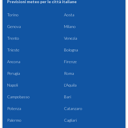
Previsioni meteo per le città italiane
Torino
Aosta
Genova
Milano
Trento
Venezia
Trieste
Bologna
Ancona
Firenze
Perugia
Roma
Napoli
L'Aquila
Campobasso
Bari
Potenza
Catanzaro
Palermo
Cagliari