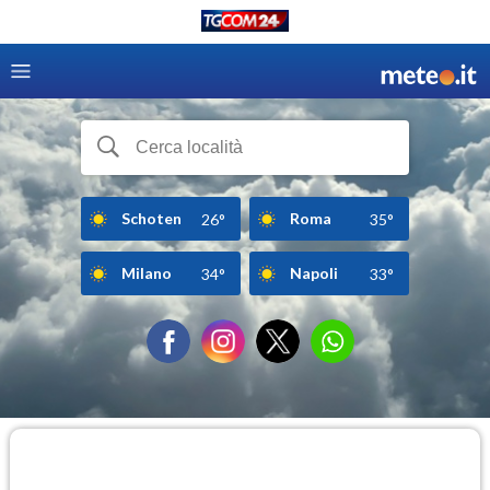
Schoten
Roma
26°
35°
Milano
Napoli
34°
33°