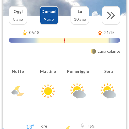
Oggi
Domani
Lu
8 ago
9 ago
10 ago
06:18
21:15
Luna calante
Notte
Mattino
Pomeriggio
Sera
13
°
ore
46
%