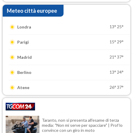
Meteo città europee
13°
25°
Londra
15°
29°
Parigi
21°
37°
Madrid
13°
24°
Berlino
26°
37°
Atene
Taranto, non si presenta all'esame di terza
media: "Non mi serve per spacciare" | Prof lo
convince con un giro in moto