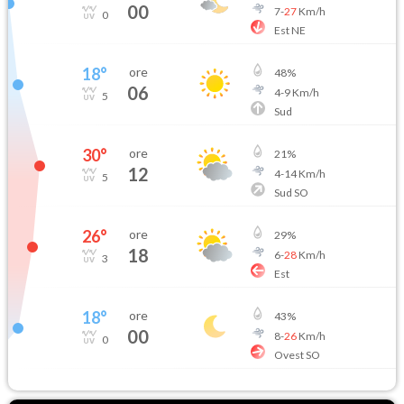
00
7
-
27
Km/h
0
Est NE
18
°
ore
48
%
06
4
-
9
Km/h
5
Sud
30
°
ore
21
%
12
4
-
14
Km/h
5
Sud SO
26
°
ore
29
%
18
6
-
28
Km/h
3
Est
18
°
ore
43
%
00
8
-
26
Km/h
0
Ovest SO