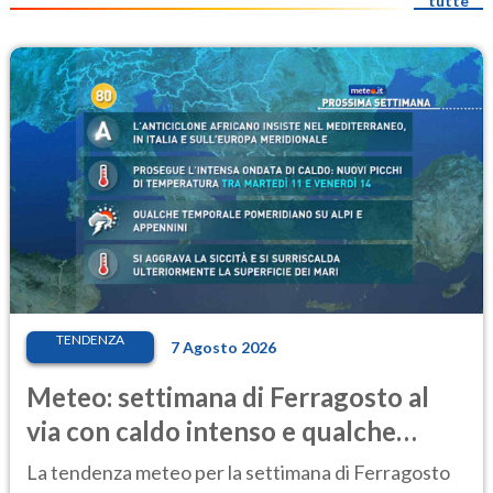
tutte
TENDENZA
7 Agosto 2026
Meteo: settimana di Ferragosto al
via con caldo intenso e qualche
temporale
La tendenza meteo per la settimana di Ferragosto