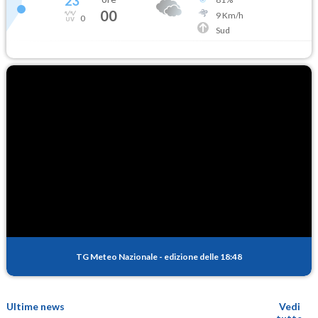
23
°
00
9
Km/h
0
Sud
TG Meteo Nazionale
-
edizione delle 18:48
Ultime news
Vedi