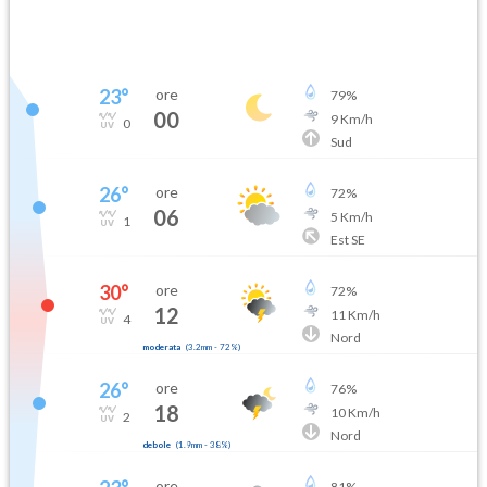
23
°
ore
79
%
00
9
Km/h
0
Sud
26
°
ore
72
%
06
5
Km/h
1
Est SE
30
°
ore
72
%
12
11
Km/h
4
Nord
moderata
(
3.2mm
-
72
%)
26
°
ore
76
%
18
10
Km/h
2
Nord
debole
(
1.9mm
-
38
%)
ore
81
%