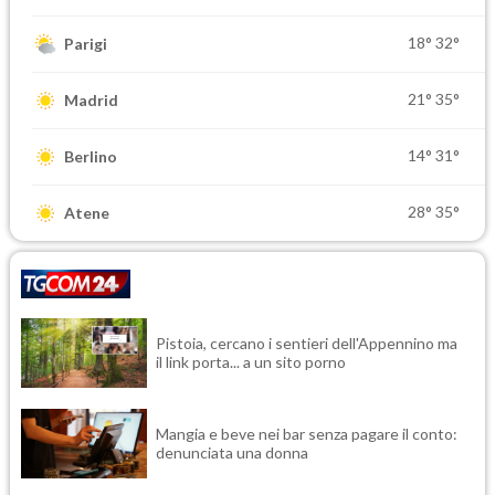
18°
32°
Parigi
21°
35°
Madrid
14°
31°
Berlino
28°
35°
Atene
Pistoia, cercano i sentieri dell'Appennino ma
il link porta... a un sito porno
Mangia e beve nei bar senza pagare il conto:
denunciata una donna