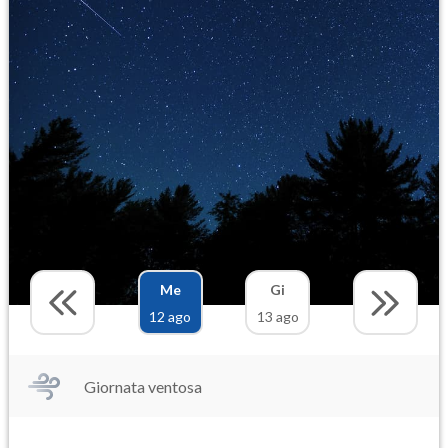
Me
Gi
12 ago
13 ago
Giornata ventosa