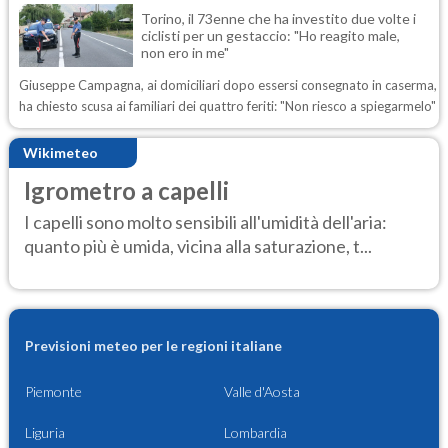
Torino, il 73enne che ha investito due volte i
ciclisti per un gestaccio: "Ho reagito male,
non ero in me"
Giuseppe Campagna, ai domiciliari dopo essersi consegnato in caserma,
ha chiesto scusa ai familiari dei quattro feriti: "Non riesco a spiegarmelo"
Wikimeteo
Igrometro a capelli
I capelli sono molto sensibili all'umidità dell'aria:
quanto più è umida, vicina alla saturazione, t...
Previsioni meteo per le regioni italiane
Piemonte
Valle d'Aosta
Liguria
Lombardia