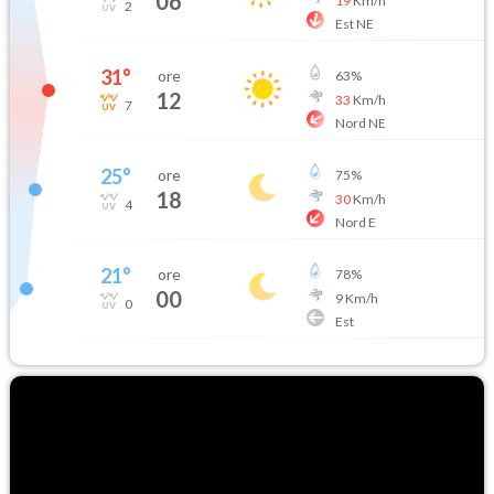
06
19
Km/h
2
Est NE
31
°
ore
63
%
12
33
Km/h
7
Nord NE
25
°
ore
75
%
18
30
Km/h
4
Nord E
21
°
ore
78
%
00
9
Km/h
0
Est