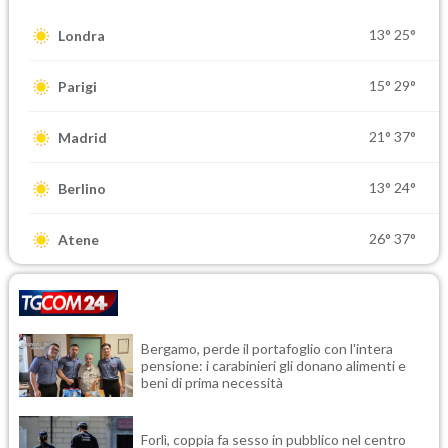
13°
25°
Londra
15°
29°
Parigi
21°
37°
Madrid
13°
24°
Berlino
26°
37°
Atene
Bergamo, perde il portafoglio con l'intera
pensione: i carabinieri gli donano alimenti e
beni di prima necessità
Forlì, coppia fa sesso in pubblico nel centro