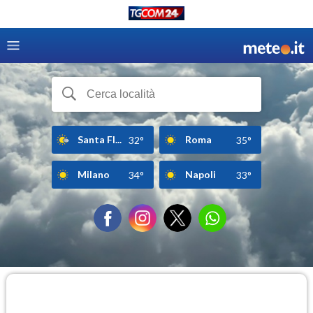
Santa Fl...
Roma
32°
35°
Milano
Napoli
34°
33°