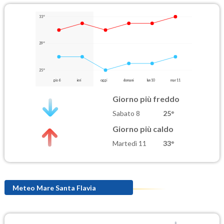
33°
29°
25°
gio 6
ieri
oggi
domani
lun 10
mar 11
Giorno più freddo
Sabato 8
25°
Giorno più caldo
Martedì 11
33°
Meteo Mare Santa Flavia