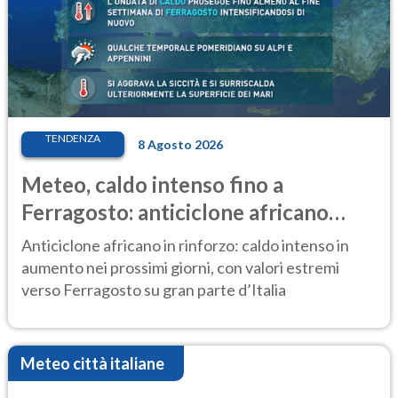
TENDENZA
8 Agosto 2026
Meteo, caldo intenso fino a
Ferragosto: anticiclone africano
ancora protagonista
Anticiclone africano in rinforzo: caldo intenso in
aumento nei prossimi giorni, con valori estremi
verso Ferragosto su gran parte d’Italia
Meteo città italiane