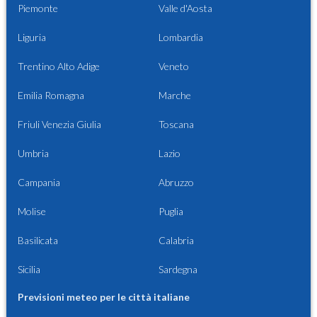
Piemonte
Valle d'Aosta
Liguria
Lombardia
Trentino Alto Adige
Veneto
Emilia Romagna
Marche
Friuli Venezia Giulia
Toscana
Umbria
Lazio
Campania
Abruzzo
Molise
Puglia
Basilicata
Calabria
Sicilia
Sardegna
Previsioni meteo per le città italiane