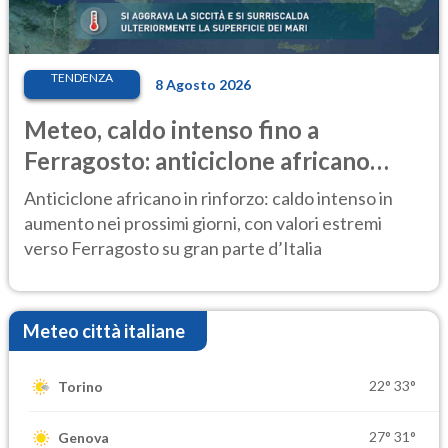
TENDENZA
8 Agosto 2026
Meteo, caldo intenso fino a
Ferragosto: anticiclone africano
ancora protagonista
Anticiclone africano in rinforzo: caldo intenso in
aumento nei prossimi giorni, con valori estremi
verso Ferragosto su gran parte d’Italia
Meteo città italiane
22°
33°
Torino
27°
31°
Genova