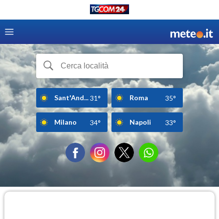
Sant'And...
Roma
31°
35°
Milano
Napoli
34°
33°