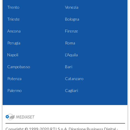
Trento
Venezia
Trieste
Bologna
Ancona
Firenze
Perugia
Roma
Napoli
L'Aquila
Campobasso
Bari
Potenza
Catanzaro
Palermo
Cagliari
Copyright © 1999-2020 RTI S.p.A. Direzione Business Digital -