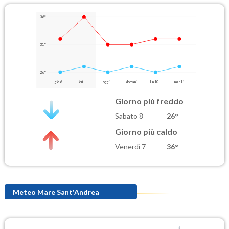
36°
31°
26°
gio 6
ieri
oggi
domani
lun 10
mar 11
Giorno più freddo
Sabato 8
26°
Giorno più caldo
Venerdì 7
36°
Meteo Mare Sant'Andrea