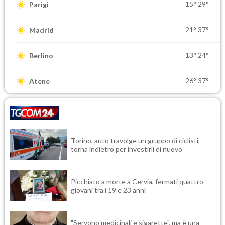
15°
29°
Parigi
21°
37°
Madrid
13°
24°
Berlino
26°
37°
Atene
Torino, auto travolge un gruppo di ciclisti,
torna indietro per investirli di nuovo
Picchiato a morte a Cervia, fermati quattro
giovani tra i 19 e 23 anni
"Servono medicinali e sigarette", ma è una