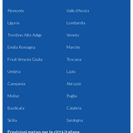
Piemonte
Valle d'Aosta
Liguria
Lombardia
Trentino Alto Adige
Veneto
Emilia Romagna
Marche
Friuli Venezia Giulia
Toscana
Umbria
Lazio
Campania
Abruzzo
Molise
Puglia
Basilicata
Calabria
Sicilia
Sardegna
Previsioni meteo per le città italiane