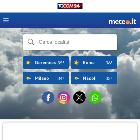
Geremeas
Roma
35°
36°
Milano
Napoli
34°
33°