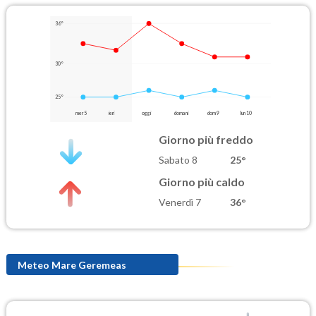
36°
30°
25°
mer 5
ieri
oggi
domani
dom 9
lun 10
Giorno più freddo
Sabato 8
25°
Giorno più caldo
Venerdì 7
36°
Meteo Mare Geremeas