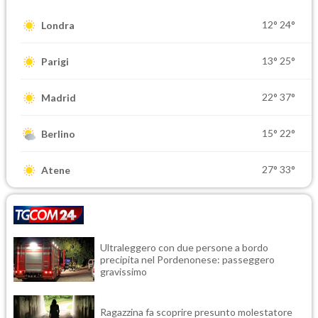
12°
24°
Londra
13°
25°
Parigi
22°
37°
Madrid
15°
22°
Berlino
27°
33°
Atene
Ultraleggero con due persone a bordo
precipita nel Pordenonese: passeggero
gravissimo
Ragazzina fa scoprire presunto molestatore