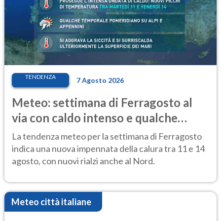
TENDENZA
7 Agosto 2026
Meteo: settimana di Ferragosto al
via con caldo intenso e qualche
temporale
La tendenza meteo per la settimana di Ferragosto
indica una nuova impennata della calura tra 11 e 14
agosto, con nuovi rialzi anche al Nord.
Meteo città italiane