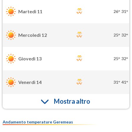
Martedì 11
26°
31°
Mercoledì 12
25°
32°
Giovedì 13
25°
32°
Venerdì 14
31°
41°
Mostra altro
Andamento temperature Geremeas