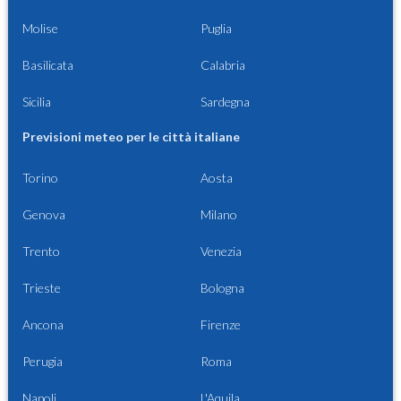
Molise
Puglia
Basilicata
Calabria
Sicilia
Sardegna
Previsioni meteo per le città italiane
Torino
Aosta
Genova
Milano
Trento
Venezia
Trieste
Bologna
Ancona
Firenze
Perugia
Roma
Napoli
L'Aquila