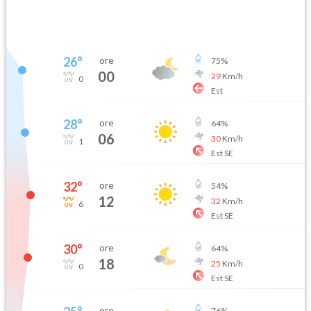
26
°
ore
75
%
00
29
Km/h
0
Est
28
°
ore
64
%
06
30
Km/h
1
Est SE
32
°
ore
54
%
12
32
Km/h
6
Est SE
30
°
ore
64
%
18
25
Km/h
0
Est SE
ore
76
%