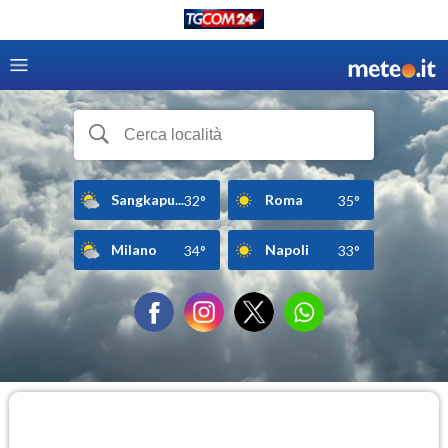
Sangkapu...
Roma
32°
35°
Milano
Napoli
34°
33°