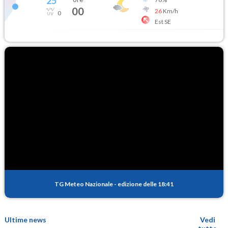
25
°
00
26
Km/h
0
Est SE
TG Meteo Nazionale
-
edizione delle 18:41
Ultime news
Vedi