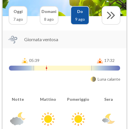
Oggi
Domani
Do
7 ago
8 ago
9 ago
Giornata ventosa
05:39
17:32
Luna calante
Notte
Mattino
Pomeriggio
Sera