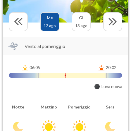
Me
Gi
12 ago
13 ago
Vento al pomeriggio
06:05
20:02
Luna nuova
Notte
Mattino
Pomeriggio
Sera