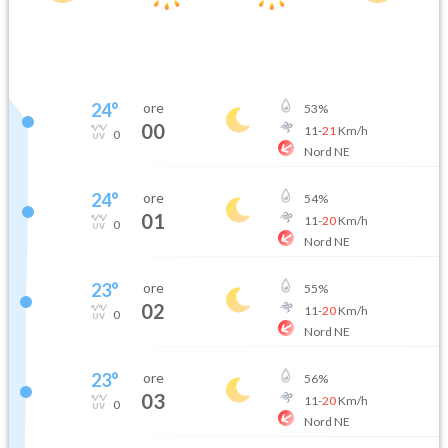
24
°
ore
53
%
00
11
-
21
Km/h
0
Nord NE
24
°
ore
54
%
01
11
-
20
Km/h
0
Nord NE
23
°
ore
55
%
02
11
-
20
Km/h
0
Nord NE
23
°
ore
56
%
03
11
-
20
Km/h
0
Nord NE