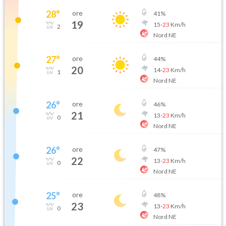
28
°
ore
41
%
19
15
-
23
Km/h
2
Nord NE
27
°
ore
44
%
20
14
-
23
Km/h
1
Nord NE
26
°
ore
46
%
21
13
-
23
Km/h
0
Nord NE
26
°
ore
47
%
22
13
-
23
Km/h
0
Nord NE
25
°
ore
48
%
23
13
-
23
Km/h
0
Nord NE