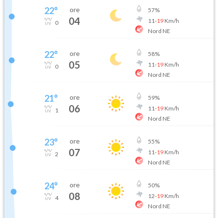
22
°
ore
57
%
04
11
-
19
Km/h
0
Nord NE
22
°
ore
58
%
05
11
-
19
Km/h
0
Nord NE
21
°
ore
59
%
06
11
-
19
Km/h
1
Nord NE
23
°
ore
55
%
07
11
-
19
Km/h
2
Nord NE
24
°
ore
50
%
08
12
-
19
Km/h
4
Nord NE