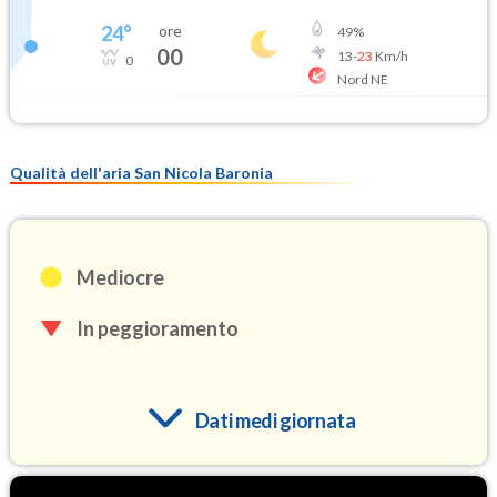
24
°
ore
49
%
00
13
-
23
Km/h
0
Nord NE
Qualità dell'aria San Nicola Baronia
Mediocre
In peggioramento
Dati medi giornata
O3