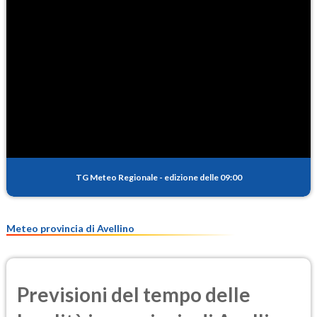
100.5
(Ozono)
NO2
2.5
(Diossido di azoto)
SO2
3.7
(Anidride solforosa)
PM10
19.8
(Materia particolata)
TG Meteo Regionale
-
edizione delle 09:00
PM25
13.0
(Materia particolata)
Meteo provincia di Avellino
Previsioni del tempo delle