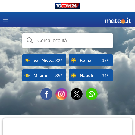
San Nico...
Roma
32°
35°
Milano
Napoli
35°
34°