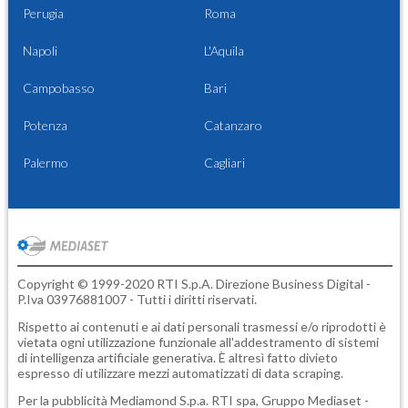
Perugia
Roma
Napoli
L'Aquila
Campobasso
Bari
Potenza
Catanzaro
Palermo
Cagliari
Copyright © 1999-2020 RTI S.p.A. Direzione Business Digital -
P.Iva 03976881007 - Tutti i diritti riservati.
Rispetto ai contenuti e ai dati personali trasmessi e/o riprodotti è
vietata ogni utilizzazione funzionale all'addestramento di sistemi
di intelligenza artificiale generativa. È altresì fatto divieto
espresso di utilizzare mezzi automatizzati di data scraping.
Per la pubblicità
Mediamond S.p.a.
RTI spa, Gruppo Mediaset -