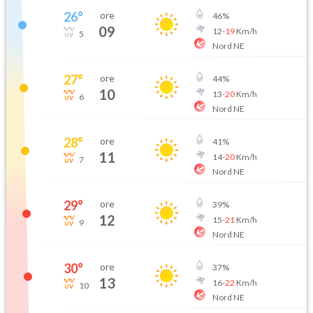
26
°
ore
46
%
09
12
-
19
Km/h
5
Nord NE
27
°
ore
44
%
10
13
-
20
Km/h
6
Nord NE
28
°
ore
41
%
11
14
-
20
Km/h
7
Nord NE
29
°
ore
39
%
12
15
-
21
Km/h
9
Nord NE
30
°
ore
37
%
13
16
-
22
Km/h
10
Nord NE