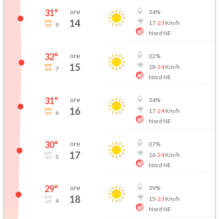
31
°
ore
34
%
14
17
-
23
Km/h
9
Nord NE
32
°
ore
32
%
15
18
-
24
Km/h
7
Nord NE
31
°
ore
34
%
16
17
-
24
Km/h
6
Nord NE
30
°
ore
37
%
17
16
-
24
Km/h
5
Nord NE
29
°
ore
39
%
18
15
-
23
Km/h
4
Nord NE