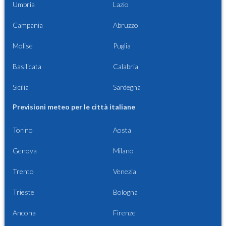
Umbria
Lazio
Campania
Abruzzo
Molise
Puglia
Basilicata
Calabria
Sicilia
Sardegna
Previsioni meteo per le città italiane
Torino
Aosta
Genova
Milano
Trento
Venezia
Trieste
Bologna
Ancona
Firenze