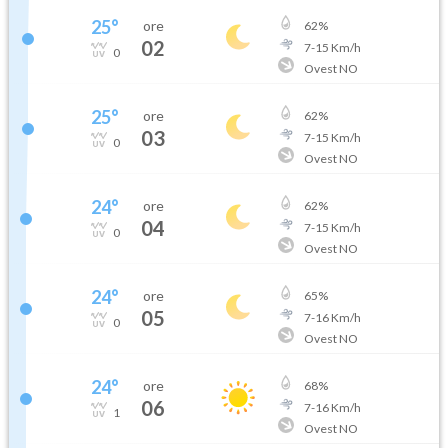
25
°
ore
62
%
02
7
-
15
Km/h
0
Ovest NO
25
°
ore
62
%
03
7
-
15
Km/h
0
Ovest NO
24
°
ore
62
%
04
7
-
15
Km/h
0
Ovest NO
24
°
ore
65
%
05
7
-
16
Km/h
0
Ovest NO
24
°
ore
68
%
06
7
-
16
Km/h
1
Ovest NO