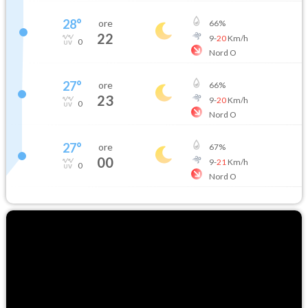
28
°
ore
66
%
22
9
-
20
Km/h
0
Nord O
27
°
ore
66
%
23
9
-
20
Km/h
0
Nord O
27
°
ore
67
%
00
9
-
21
Km/h
0
Nord O