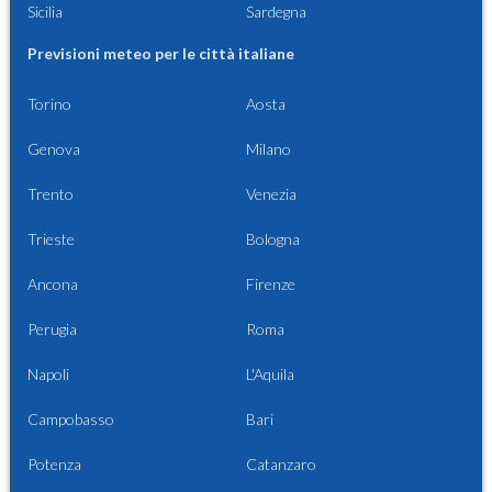
Sicilia
Sardegna
Previsioni meteo per le città italiane
Torino
Aosta
Genova
Milano
Trento
Venezia
Trieste
Bologna
Ancona
Firenze
Perugia
Roma
Napoli
L'Aquila
Campobasso
Bari
Potenza
Catanzaro