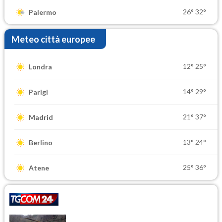
26°
32°
Palermo
Meteo città europee
12°
25°
Londra
14°
29°
Parigi
21°
37°
Madrid
13°
24°
Berlino
25°
36°
Atene