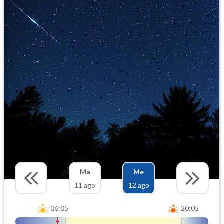
Ma
Me
11 ago
12 ago
06:05
20:05