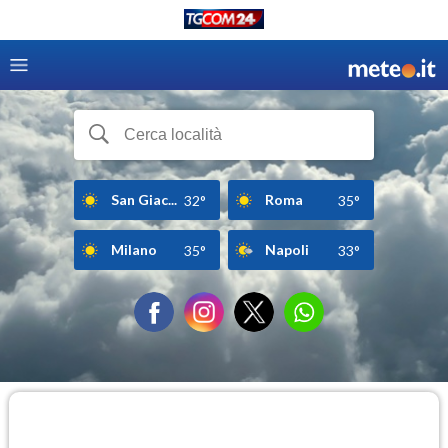
San Giac...
Roma
32°
35°
Milano
Napoli
35°
33°