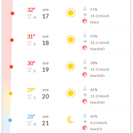
32
°
ore
51
%
17
15
-
22
Km/h
4
Nord
31
°
ore
55
%
18
13
-
21
Km/h
3
Nord NO
30
°
ore
58
%
19
12
-
21
Km/h
2
Nord NO
29
°
ore
62
%
20
11
-
20
Km/h
1
Nord NO
28
°
ore
65
%
21
9
-
20
Km/h
0
Nord O