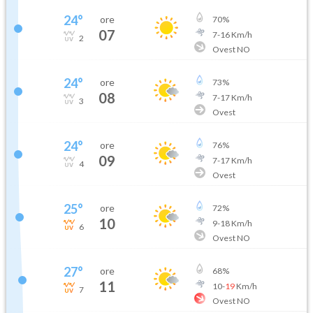
24
°
ore
70
%
07
7
-
16
Km/h
2
Ovest NO
24
°
ore
73
%
08
7
-
17
Km/h
3
Ovest
24
°
ore
76
%
09
7
-
17
Km/h
4
Ovest
25
°
ore
72
%
10
9
-
18
Km/h
6
Ovest NO
27
°
ore
68
%
11
10
-
19
Km/h
7
Ovest NO