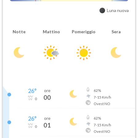
Luna nuova
Notte
Mattino
Pomeriggio
Sera
26
°
ore
62
%
00
7
-
15
Km/h
0
Ovest NO
26
°
ore
62
%
01
7
-
15
Km/h
0
Ovest NO