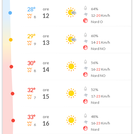
28
°
ore
64
%
12
12
-
20
Km/h
8
Nord O
29
°
ore
60
%
13
14
-
21
Km/h
9
Nord NO
30
°
ore
56
%
14
16
-
22
Km/h
8
Nord NO
32
°
ore
52
%
15
17
-
23
Km/h
7
Nord
33
°
ore
48
%
16
16
-
23
Km/h
6
Nord