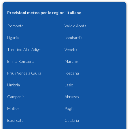
Previsioni meteo per le regioni italiane
Piemonte
Valle d'Aosta
Liguria
Lombardia
Trentino Alto Adige
Veneto
Emilia Romagna
Marche
Friuli Venezia Giulia
Toscana
Umbria
Lazio
Campania
Abruzzo
Molise
Puglia
Basilicata
Calabria