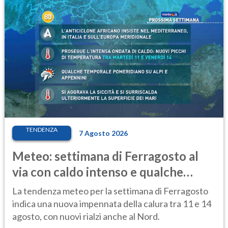
TENDENZA
7 Agosto 2026
Meteo: settimana di Ferragosto al
via con caldo intenso e qualche
temporale
La tendenza meteo per la settimana di Ferragosto
indica una nuova impennata della calura tra 11 e 14
agosto, con nuovi rialzi anche al Nord.