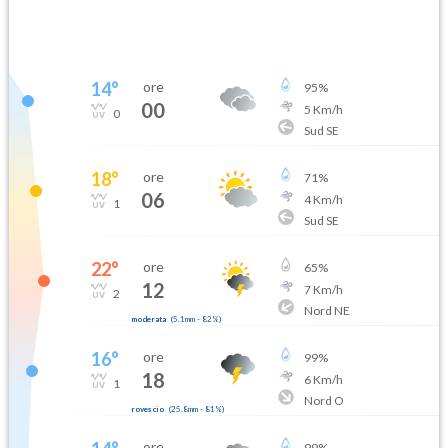
14
°
ore
95
%
00
5
Km/h
0
Sud SE
18
°
ore
71
%
06
4
Km/h
1
Sud SE
22
°
ore
65
%
12
7
Km/h
2
Nord NE
moderata
(
5.1mm
-
82
%)
16
°
ore
99
%
18
6
Km/h
1
Nord O
rovescio
(
25.8mm
-
81
%)
ore
99
%