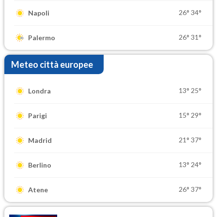
26°
34°
Napoli
26°
31°
Palermo
Meteo città europee
13°
25°
Londra
15°
29°
Parigi
21°
37°
Madrid
13°
24°
Berlino
26°
37°
Atene