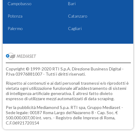
Campobasso
Bari
Potenza
Catanzaro
Palermo
Cagliari
Copyright © 1999-2020 RTI S.p.A. Direzione Business Digital -
P.Iva 03976881007 - Tutti i diritti riservati.
Rispetto ai contenuti e ai dati personali trasmessi e/o riprodotti è
vietata ogni utilizzazione funzionale all'addestramento di sistemi
di intelligenza artificiale generativa. È altresì fatto divieto
espresso di utilizzare mezzi automatizzati di data scraping.
Per la pubblicità
Mediamond S.p.a.
RTI spa, Gruppo Mediaset -
Sede legale: 00187 Roma Largo del Nazareno 8 - Cap. Soc. €
500.000.007,00 int. vers. - Registro delle Imprese di Roma,
C.F.06921720154