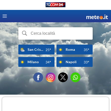
San Cris...
Roma
25°
35°
Milano
Napoli
34°
33°