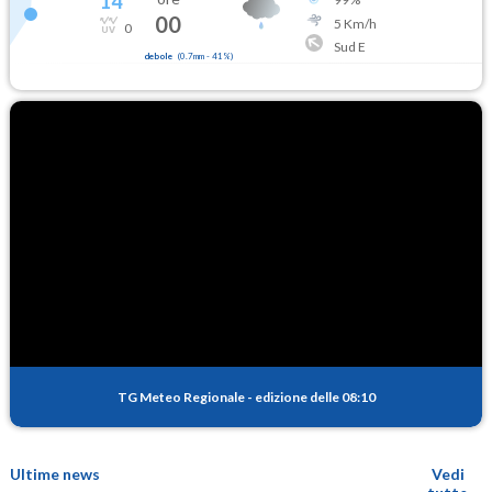
14
°
00
5
Km/h
0
Sud E
debole
(
0.7mm
-
41
%)
TG Meteo Regionale
-
edizione delle 08:10
Ultime news
Vedi