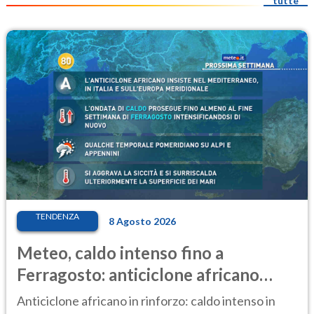
tutte
TENDENZA
8 Agosto 2026
Meteo, caldo intenso fino a
Ferragosto: anticiclone africano
ancora protagonista
Anticiclone africano in rinforzo: caldo intenso in