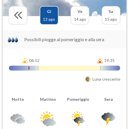
Gi
Ve
Sa
13 ago
14 ago
15 ago
Possibili piogge al pomeriggio e alla sera
06:52
19:35
Luna crescente
Notte
Mattino
Pomeriggio
Sera