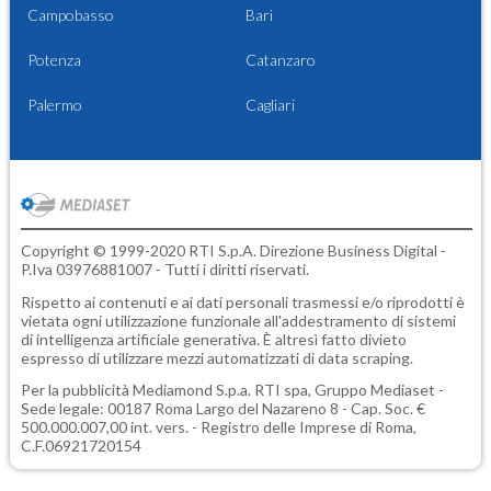
Campobasso
Bari
Potenza
Catanzaro
Palermo
Cagliari
Copyright © 1999-2020 RTI S.p.A. Direzione Business Digital -
P.Iva 03976881007 - Tutti i diritti riservati.
Rispetto ai contenuti e ai dati personali trasmessi e/o riprodotti è
vietata ogni utilizzazione funzionale all'addestramento di sistemi
di intelligenza artificiale generativa. È altresì fatto divieto
espresso di utilizzare mezzi automatizzati di data scraping.
Per la pubblicità
Mediamond S.p.a.
RTI spa, Gruppo Mediaset -
Sede legale: 00187 Roma Largo del Nazareno 8 - Cap. Soc. €
500.000.007,00 int. vers. - Registro delle Imprese di Roma,
C.F.06921720154