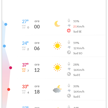
27
°
ore
53
%
00
21
Km/h
0
Sud SE
24
°
ore
59
%
06
12
Km/h
2
Sud SO
37
°
ore
28
%
12
16
Km/h
7
Sud E
33
°
ore
30
%
18
16
Km/h
4
Sud E
ore
44
%