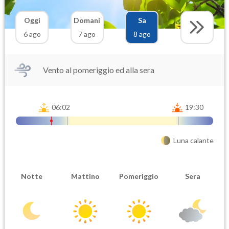
Oggi
Domani
Sa
6 ago
7 ago
8 ago
Vento al pomeriggio ed alla sera
06:02
19:30
Luna calante
Notte
Mattino
Pomeriggio
Sera