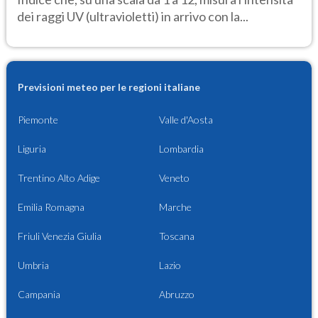
dei raggi UV (ultravioletti) in arrivo con la...
Previsioni meteo per le regioni italiane
Piemonte
Valle d'Aosta
Liguria
Lombardia
Trentino Alto Adige
Veneto
Emilia Romagna
Marche
Friuli Venezia Giulia
Toscana
Umbria
Lazio
Campania
Abruzzo