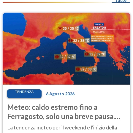
tutte
TENDENZA
6 Agosto 2026
Meteo: caldo estremo fino a
Ferragosto, solo una breve pausa.
Ecco dove
La tendenza meteo per il weekend e l'inizio della