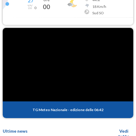
27
°
00
18
Km/h
0
Sud SO
TG Meteo Nazionale
-
edizione delle 06:42
Ultime news
Vedi