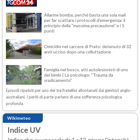
Allarme bomba, perché basta una sola mail
per far scattare i protocolli d'emergenza: il
principio della "massima precauzione" e i 5
punti
Omicidio nel carcere di Prato: detenuto di 32
anni ucciso dopo una colluttazione
Famiglia nel bosco, atti autolesionisti di uno
dei bimbi | Lo psicologo: "Trauma da
sradicamento"
Episodi ripetuti per uno dei tre fratellini allontanati dai genitori anglo-
australiani. I periti di parte parlano di una sofferenza psicologica
profonda
Wikimeteo
Indice UV
Indice che, su una scala da 1 a 12, misura l'intensità