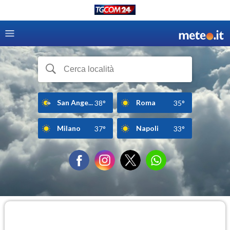
San Ange...
Roma
38°
35°
Milano
Napoli
37°
33°