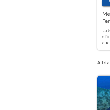
Met
Fer
pau
La 
e l'
quel
Fer
tem
Altri a