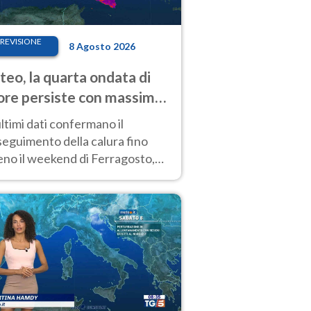
REVISIONE
8 Agosto 2026
eo, la quarta ondata di
ore persiste con massime
pre molto elevate
ultimi dati confermano il
eguimento della calura fino
eno il weekend di Ferragosto,
 tendenza a una nuova
nsificazione prossima
timana