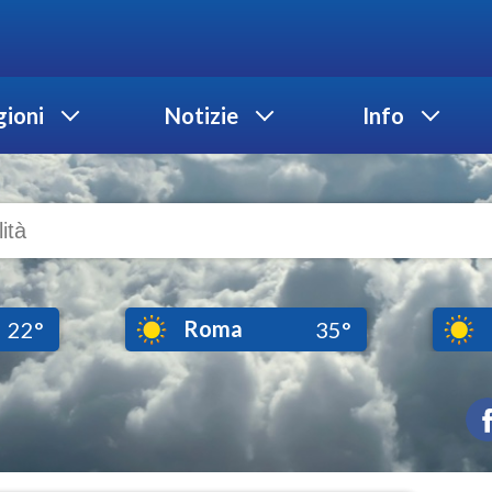
ioni
Notizie
Info
Roma
22°
35°