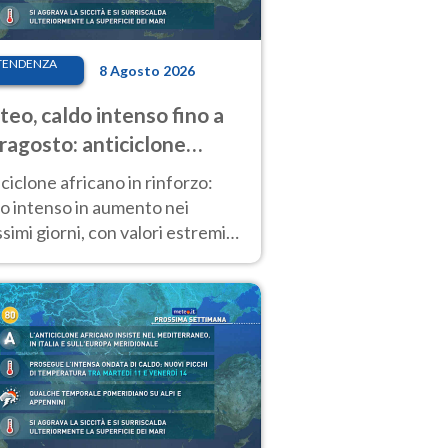
TENDENZA
8 Agosto 2026
eo, caldo intenso fino a
ragosto: anticiclone
icano ancora
ciclone africano in rinforzo:
tagonista
o intenso in aumento nei
simi giorni, con valori estremi
so Ferragosto su gran parte
alia