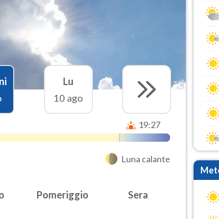
ni
Lu
o
10 ago
19:27
Luna calante
Mete
o
Pomeriggio
Sera