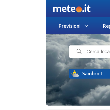
Previsioni
Reg
Sambro I...