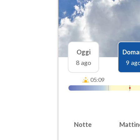
Oggi
Doma
8 ago
9 ag
05:09
Notte
Mattin