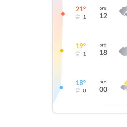
21
°
ore
12
1
19
°
ore
18
1
18
°
ore
00
0