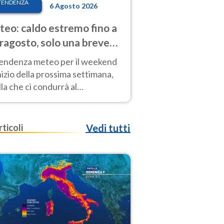
TENDENZA
6 Agosto 2026
eo: caldo estremo fino a
ragosto, solo una breve
sa. Ecco dove
tendenza meteo per il weekend
inizio della prossima settimana,
la che ci condurrà al
ragosto, vede ancora
perature molto elevate
rticoli
Vedi tutti