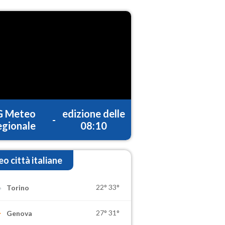
G Meteo
edizione delle
-
gionale
08:10
o città italiane
22°
33°
Torino
27°
31°
Genova