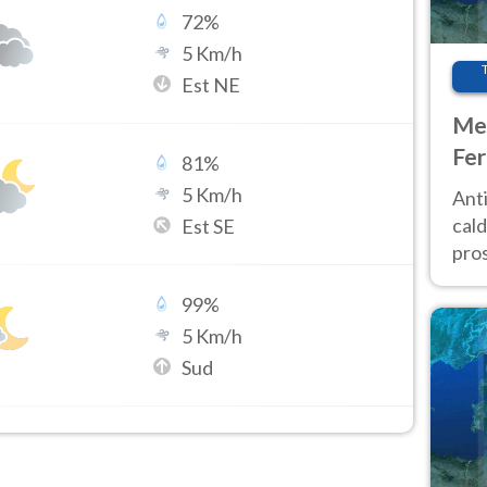
72
%
5
Km/h
Est NE
Met
Fer
81
%
afr
5
Km/h
Anti
pro
cald
Est SE
pros
ver
99
%
d’It
5
Km/h
Sud