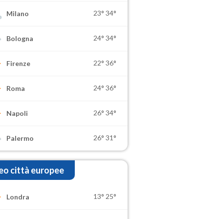
23°
34°
Milano
24°
34°
Bologna
22°
36°
Firenze
24°
36°
Roma
26°
34°
Napoli
26°
31°
Palermo
o città europee
13°
25°
Londra