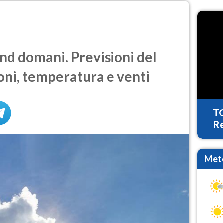
d domani. Previsioni del
oni, temperatura e venti
T
Re
Mete