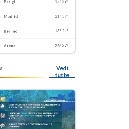
15°
29°
Parigi
21°
37°
Madrid
13°
24°
Berlino
26°
37°
Atene
e
Vedi
tutte