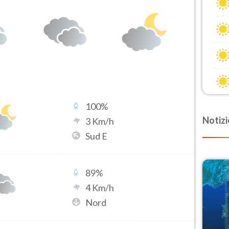
100
%
Notizi
3
Km/h
Sud E
89
%
4
Km/h
Nord