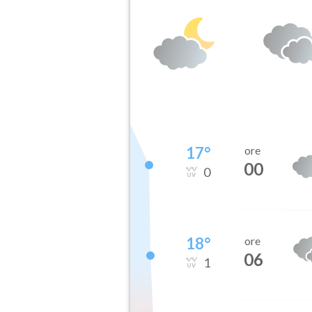
17
°
ore
00
0
18
°
ore
06
1