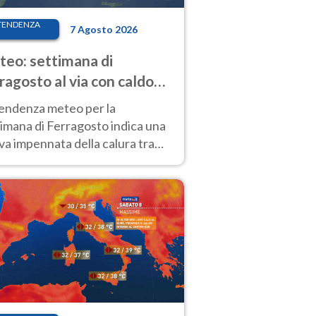
TENDENZA
7 Agosto 2026
eo: settimana di
ragosto al via con caldo
enso e qualche temporale
tendenza meteo per la
imana di Ferragosto indica una
a impennata della calura tra
 14 agosto, con nuovi rialzi
he al Nord.