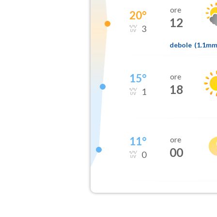
ore
20
°
12
3
debole
(
1.1m
15
°
ore
18
1
11
°
ore
00
0