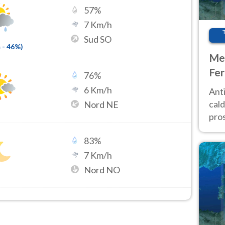
57
%
7
Km/h
Sud SO
m
-
46
%)
Met
Fer
76
%
afr
6
Km/h
Anti
pro
cald
Nord NE
pros
ver
83
%
d’It
7
Km/h
Nord NO