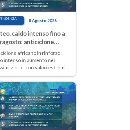
TENDENZA
8 Agosto 2026
eo, caldo intenso fino a
ragosto: anticiclone
icano ancora
ciclone africano in rinforzo:
tagonista
o intenso in aumento nei
simi giorni, con valori estremi
so Ferragosto su gran parte
alia