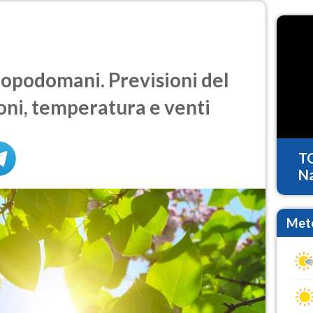
opodomani. Previsioni del
oni, temperatura e venti
T
Na
Mete