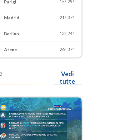
15°
29°
Parigi
21°
37°
Madrid
13°
24°
Berlino
26°
37°
Atene
e
Vedi
tutte