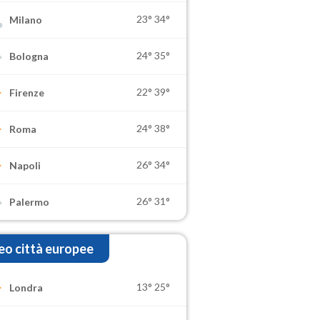
23°
34°
Milano
24°
35°
Bologna
22°
39°
Firenze
24°
38°
Roma
26°
34°
Napoli
26°
31°
Palermo
o città europee
13°
25°
Londra