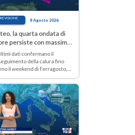
REVISIONE
8 Agosto 2026
eo, la quarta ondata di
ore persiste con massime
pre molto elevate
ultimi dati confermano il
eguimento della calura fino
eno il weekend di Ferragosto,
 tendenza a una nuova
nsificazione prossima
timana