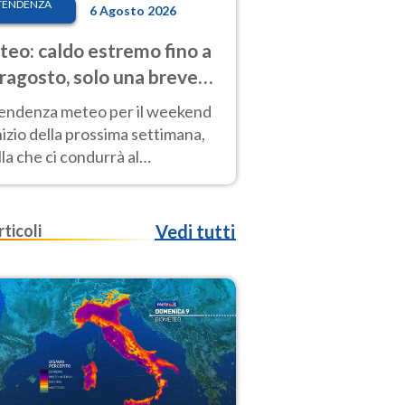
TENDENZA
6 Agosto 2026
eo: caldo estremo fino a
ragosto, solo una breve
sa. Ecco dove
tendenza meteo per il weekend
inizio della prossima settimana,
la che ci condurrà al
ragosto, vede ancora
perature molto elevate
rticoli
Vedi tutti