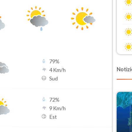
79
%
Notizi
4
Km/h
Sud
72
%
9
Km/h
Est