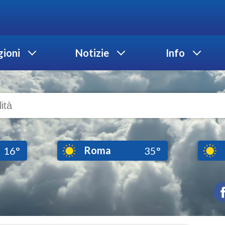
ioni
Notizie
Info
Roma
16°
35°