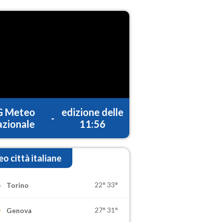
G Meteo
edizione delle
-
zionale
11:56
o città italiane
22°
33°
Torino
27°
31°
Genova