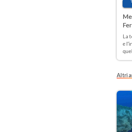
Met
Fer
pau
La 
e l'
quel
Fer
tem
Altri a