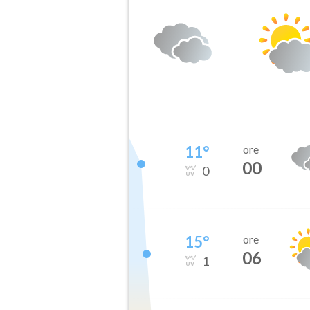
11
°
ore
00
0
15
°
ore
06
1