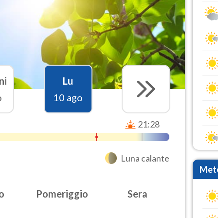
ni
Lu
o
10 ago
21:28
Luna calante
Mete
o
Pomeriggio
Sera