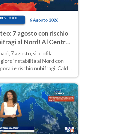
REVISIONE
6 Agosto 2026
eo: 7 agosto con rischio
ifragi al Nord! Al Centro-
 caldo estremo
ni, 7 agosto, si profila
iore instabilità al Nord con
orali e rischio nubifragi. Caldo
pre estremo al Centro-Sud. Le
isioni.