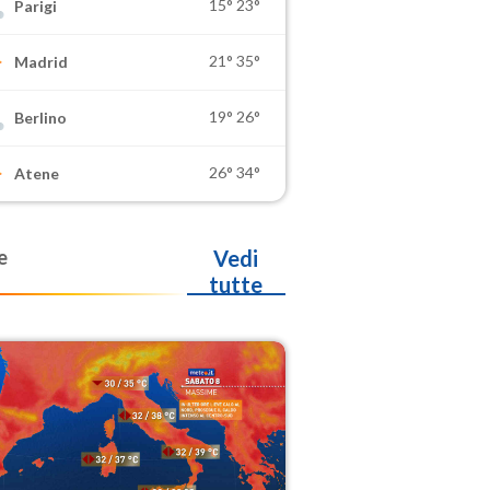
15°
23°
Parigi
21°
35°
Madrid
19°
26°
Berlino
26°
34°
Atene
e
Vedi
tutte