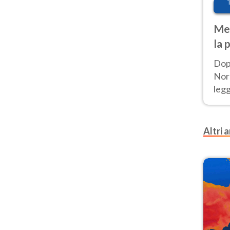
Met
la 
Dop
Nord
leg
nuov
afr
Altri a