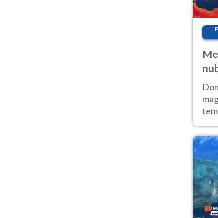
P
Met
nub
Sud
Doma
magg
temp
sem
prev