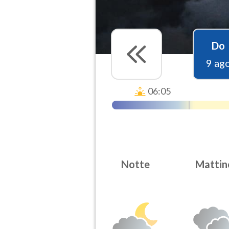
Do
9 ag
06:05
Notte
Mattin