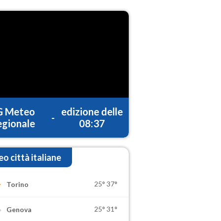
G Meteo
edizione delle
-
gionale
08:37
o città italiane
25°
37°
Torino
25°
31°
Genova