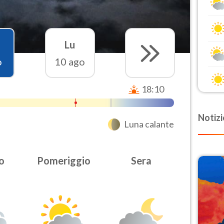
Lu
o
10 ago
18:10
Notizi
Luna calante
o
Pomeriggio
Sera