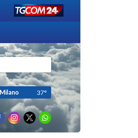
Milano
37°