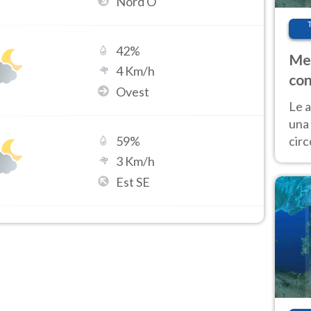
Nord O
42
%
Met
4
Km/h
con
Ovest
Le a
una 
cir
59
%
del 
3
Km/h
gior
Est SE
Fer