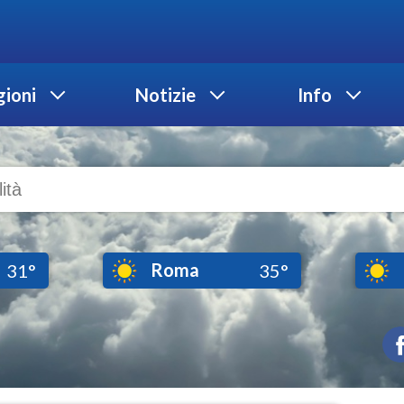
ioni
Notizie
Info
Roma
31°
35°