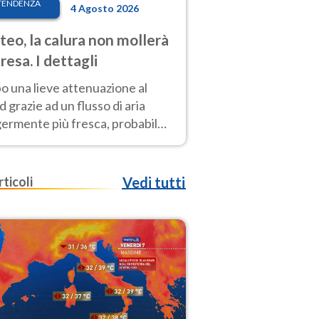
TENDENZA
4 Agosto 2026
eo, la calura non mollerà
presa. I dettagli
o una lieve attenuazione al
 grazie ad un flusso di aria
germente più fresca, probabile
o rinforzo dell’anticiclone
icano entro Ferragosto
rticoli
Vedi tutti