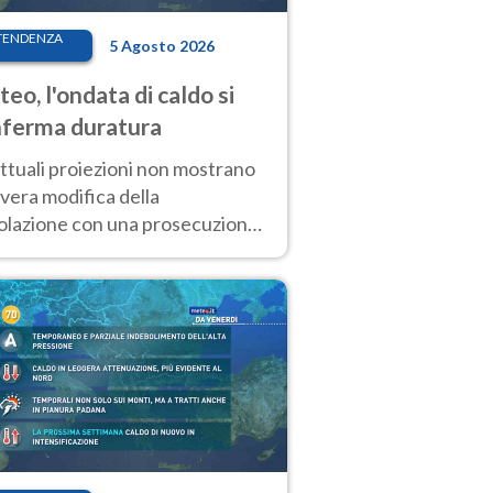
TENDENZA
5 Agosto 2026
eo, l'ondata di caldo si
ferma duratura
ttuali proiezioni non mostrano
vera modifica della
colazione con una prosecuzione
caldo fuori scala per molti
ni, compresa la settimana di
ragosto