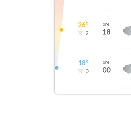
26
°
ore
18
2
18
°
ore
00
0