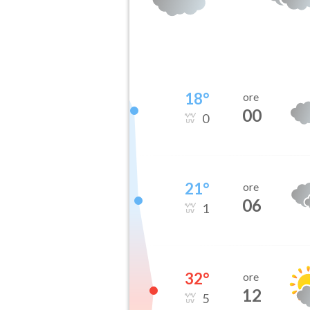
18
°
ore
00
0
21
°
ore
06
1
32
°
ore
12
5