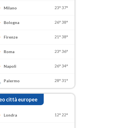
23°
37°
Milano
26°
38°
Bologna
21°
38°
Firenze
23°
36°
Roma
26°
34°
Napoli
28°
31°
Palermo
o città europee
12°
22°
Londra