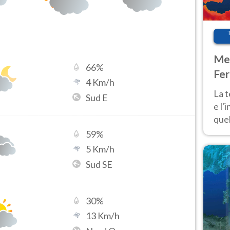
Met
66
%
Fer
4
Km/h
pau
La 
Sud E
e l'
quel
Fer
59
%
tem
5
Km/h
Sud SE
30
%
13
Km/h