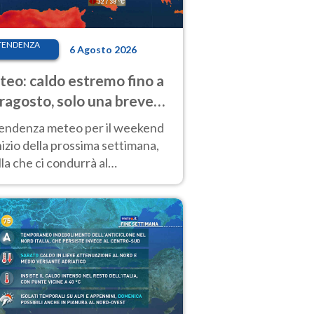
TENDENZA
6 Agosto 2026
eo: caldo estremo fino a
ragosto, solo una breve
sa. Ecco dove
tendenza meteo per il weekend
inizio della prossima settimana,
la che ci condurrà al
ragosto, vede ancora
perature molto elevate