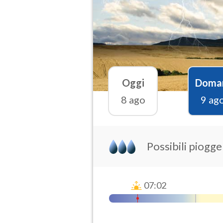
Oggi
Doma
8 ago
9 ag
Possibili piogg
07:02