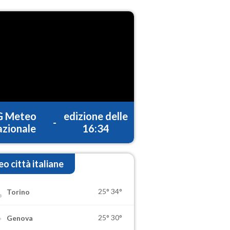
G Meteo
edizione delle
-
zionale
16:34
o città italiane
25°
34°
Torino
25°
30°
Genova