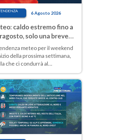
TENDENZA
6 Agosto 2026
eo: caldo estremo fino a
ragosto, solo una breve
sa. Ecco dove
tendenza meteo per il weekend
inizio della prossima settimana,
la che ci condurrà al
ragosto, vede ancora
perature molto elevate