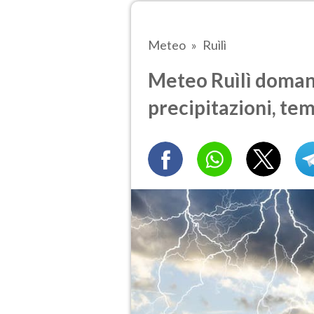
Meteo
Ruìlì
Meteo Ruìlì domani
precipitazioni, te