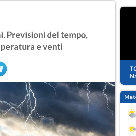
. Previsioni del tempo,
mperatura e venti
T
Na
Mete