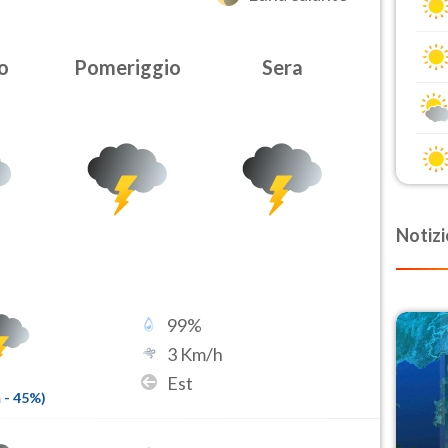
o
Pomeriggio
Sera
Notizi
99
%
3
Km/h
Est
m
-
45
%)