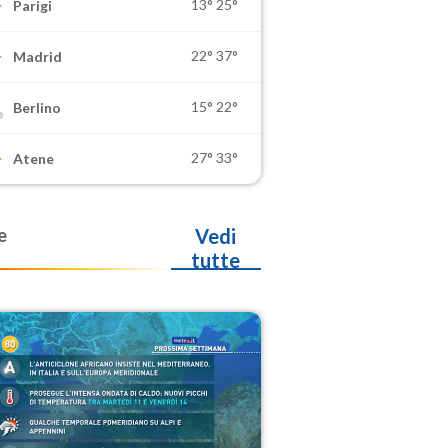
13°
25°
Parigi
22°
37°
Madrid
15°
22°
Berlino
27°
33°
Atene
e
Vedi
tutte