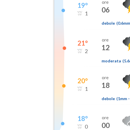
ore
19
°
06
1
debole
(
0.6m
ore
21
°
12
2
moderata
(
5.
ore
20
°
18
1
debole
(
1mm
-
18
°
ore
00
0