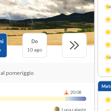
ni
Do
o
10 ago
e al pomeriggio
Mete
20:08
Luna calante