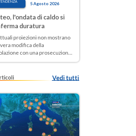
TENDENZA
5 Agosto 2026
eo, l'ondata di caldo si
ferma duratura
ttuali proiezioni non mostrano
vera modifica della
colazione con una prosecuzione
caldo fuori scala per molti
ni, compresa la settimana di
ragosto
rticoli
Vedi tutti