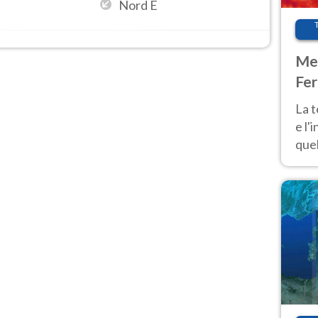
Nord E
Met
Fer
pau
La 
e l'
quel
Fer
tem