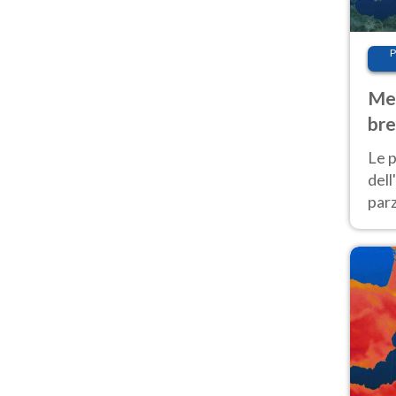
P
Met
bre
Nor
Le p
dell
parz
al 
40 g