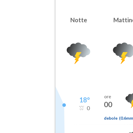
Notte
Mattin
ore
18
°
00
0
debole
(
0.6m