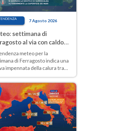
TENDENZA
7 Agosto 2026
eo: settimana di
ragosto al via con caldo
enso e qualche temporale
tendenza meteo per la
imana di Ferragosto indica una
a impennata della calura tra
 14 agosto, con nuovi rialzi
he al Nord.