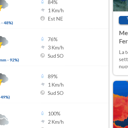
84
%
1
Km/h
Est NE
m
-
48
%)
Met
76
%
Fer
3
Km/h
int
La 
Sud SO
sett
6mm
-
92
%)
nuov
11 e
89
%
anc
1
Km/h
Sud SO
49
%)
100
%
2
Km/h