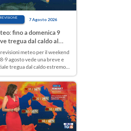
REVISIONE
7 Agosto 2026
eo: fino a domenica 9
ve tregua dal caldo al
d! Altrove calura e afa
revisioni meteo per il weekend
'8-9 agosto vede una breve e
iale tregua dal caldo estremo
Nord mentre altrove persistono
radi.