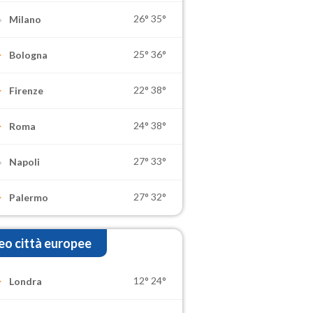
26°
35°
Milano
25°
36°
Bologna
22°
38°
Firenze
24°
38°
Roma
27°
33°
Napoli
27°
32°
Palermo
o città europee
12°
24°
Londra