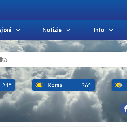
ioni
Notizie
Info
Roma
21°
36°