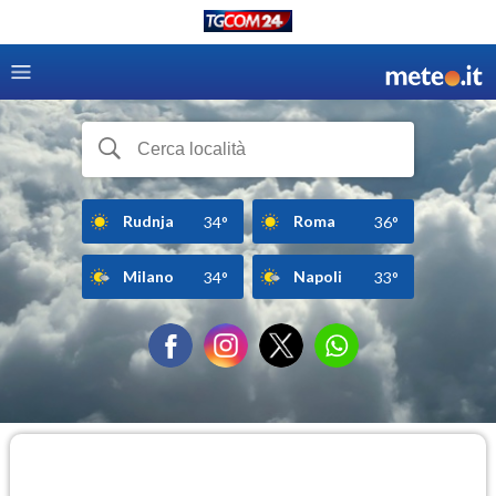
Rudnja
Roma
34°
36°
Milano
Napoli
34°
33°