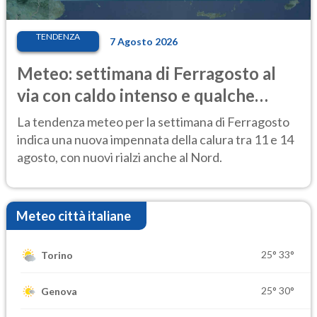
TENDENZA
7 Agosto 2026
Meteo: settimana di Ferragosto al
via con caldo intenso e qualche
temporale
La tendenza meteo per la settimana di Ferragosto
indica una nuova impennata della calura tra 11 e 14
agosto, con nuovi rialzi anche al Nord.
Meteo città italiane
25°
33°
Torino
25°
30°
Genova