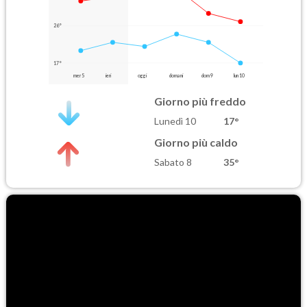
26°
17°
mer 5
ieri
oggi
domani
dom 9
lun 10
Giorno più freddo
Lunedì 10
17°
Giorno più caldo
Sabato 8
35°