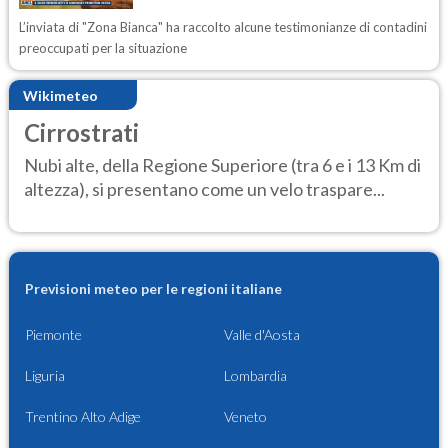
L’inviata di "Zona Bianca" ha raccolto alcune testimonianze di contadini
preoccupati per la situazione
Wikimeteo
Cirrostrati
Nubi alte, della Regione Superiore (tra 6 e i 13 Km di
altezza), si presentano come un velo traspare...
Previsioni meteo per le regioni italiane
Piemonte
Valle d'Aosta
Liguria
Lombardia
Trentino Alto Adige
Veneto