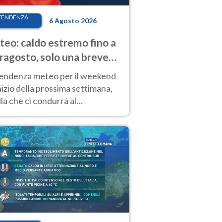
TENDENZA
6 Agosto 2026
eo: caldo estremo fino a
ragosto, solo una breve
sa. Ecco dove
tendenza meteo per il weekend
inizio della prossima settimana,
la che ci condurrà al
ragosto, vede ancora
perature molto elevate