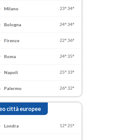
23°
34°
Milano
24°
34°
Bologna
22°
36°
Firenze
24°
35°
Roma
25°
33°
Napoli
26°
32°
Palermo
o città europee
12°
25°
Londra