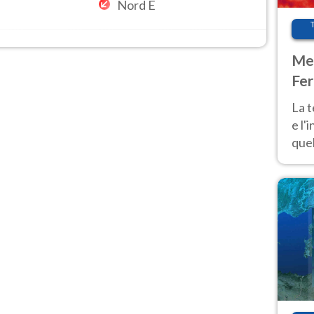
Nord E
Met
Fer
pau
La 
e l'
quel
Fer
tem