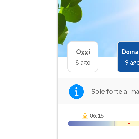
Oggi
Doma
8 ago
9 ag
Sole forte al m
06:16