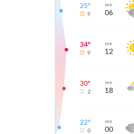
25
°
ore
06
9
34
°
ore
12
9
30
°
ore
18
2
22
°
ore
00
0