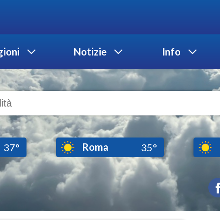
ioni
Notizie
Info
Roma
37°
35°