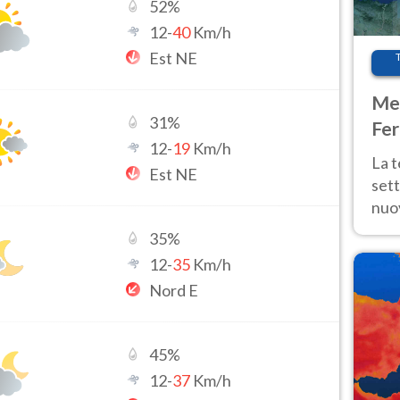
52
%
12
-
40
Km/h
Est NE
Met
31
%
Fer
12
-
19
Km/h
int
La 
Est NE
sett
nuov
11 e
35
%
anc
12
-
35
Km/h
Nord E
45
%
12
-
37
Km/h