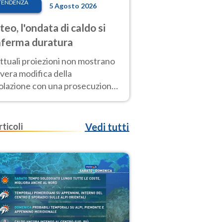
TENDENZA
5 Agosto 2026
eo, l'ondata di caldo si
ferma duratura
ttuali proiezioni non mostrano
vera modifica della
colazione con una prosecuzione
caldo fuori scala per molti
ni, compresa la settimana di
ragosto
rticoli
Vedi tutti