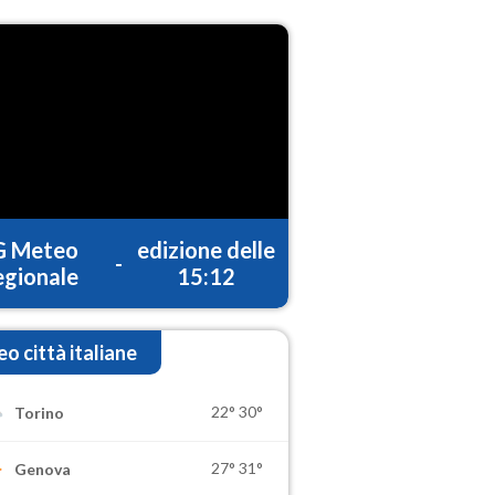
G Meteo
edizione delle
-
gionale
15:12
o città italiane
22°
30°
Torino
27°
31°
Genova