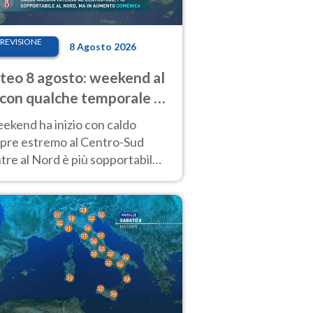
REVISIONE
8 Agosto 2026
eo 8 agosto: weekend al
 con qualche temporale e
do estremo al Centro-Sud
eekend ha inizio con caldo
pre estremo al Centro-Sud
re al Nord è più sopportabile
 a domenica 9. Temporali di
re sui rilievi.