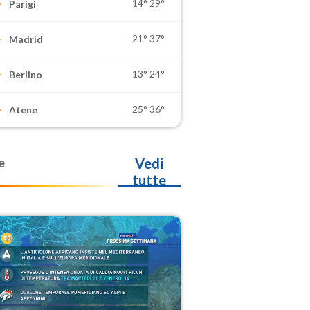
14°
29°
Parigi
21°
37°
Madrid
13°
24°
Berlino
25°
36°
Atene
e
Vedi
tutte