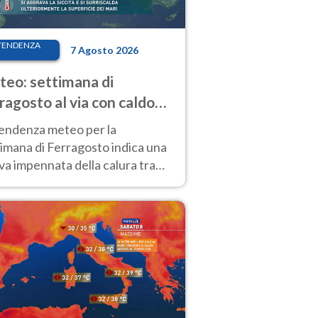
TENDENZA
7 Agosto 2026
eo: settimana di
ragosto al via con caldo
enso e qualche temporale
tendenza meteo per la
imana di Ferragosto indica una
a impennata della calura tra
 14 agosto, con nuovi rialzi
he al Nord.