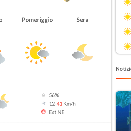
o
Pomeriggio
Sera
Notizi
56
%
12
-
41
Km/h
Est NE