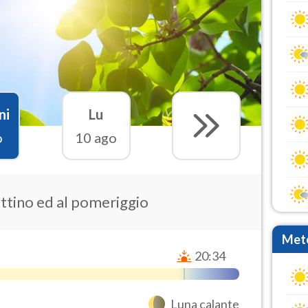
ni
Lu
o
10 ago
attino ed al pomeriggio
Mete
20:34
Luna calante