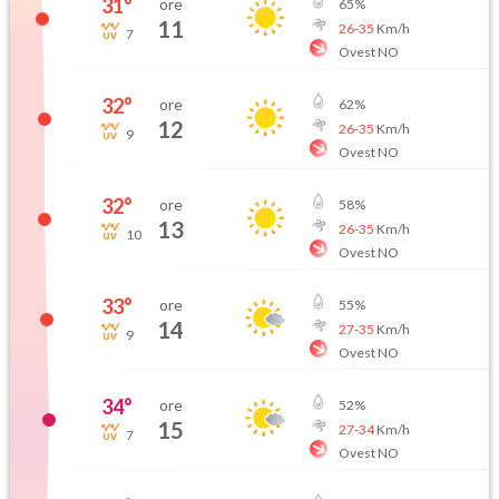
31
°
ore
65
%
11
26
-
35
Km/h
7
Ovest NO
32
°
ore
62
%
12
26
-
35
Km/h
9
Ovest NO
32
°
ore
58
%
13
26
-
35
Km/h
10
Ovest NO
33
°
ore
55
%
14
27
-
35
Km/h
9
Ovest NO
34
°
ore
52
%
15
27
-
34
Km/h
7
Ovest NO