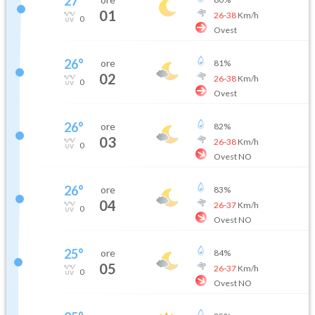
27
°
01
26
-
38
Km/h
0
Ovest
26
°
ore
81
%
02
26
-
38
Km/h
0
Ovest
26
°
ore
82
%
03
26
-
38
Km/h
0
Ovest NO
26
°
ore
83
%
04
26
-
37
Km/h
0
Ovest NO
25
°
ore
84
%
05
26
-
37
Km/h
0
Ovest NO