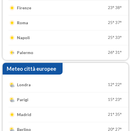
23°
38°
Firenze
25°
37°
Roma
25°
33°
Napoli
26°
31°
Palermo
Meteo città europee
12°
22°
Londra
15°
23°
Parigi
21°
35°
Madrid
20°
27°
Berlino