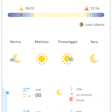
06:01
19:56
Luna calante
Notte
Mattino
Pomeriggio
Sera
27
°
ore
79
%
00
26
-
38
Km/h
0
Ovest
ore
80
%