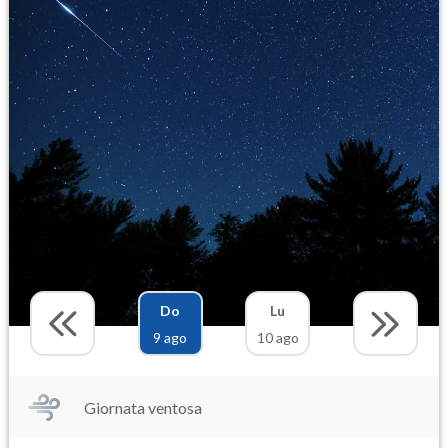
Do
Lu
9 ago
10 ago
Giornata ventosa