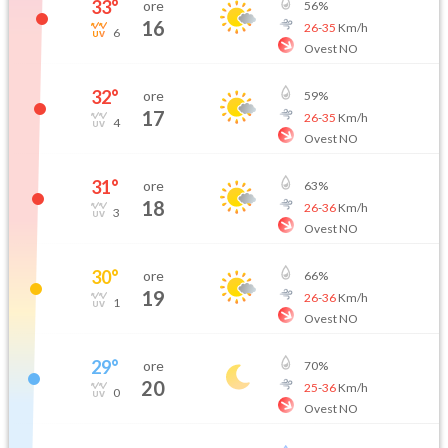
33
°
ore
56
%
16
26
-
35
Km/h
6
Ovest NO
32
°
ore
59
%
17
26
-
35
Km/h
4
Ovest NO
31
°
ore
63
%
18
26
-
36
Km/h
3
Ovest NO
30
°
ore
66
%
19
26
-
36
Km/h
1
Ovest NO
29
°
ore
70
%
20
25
-
36
Km/h
0
Ovest NO