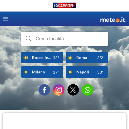
Roccelle...
Roma
33°
35°
Milano
Napoli
37°
33°