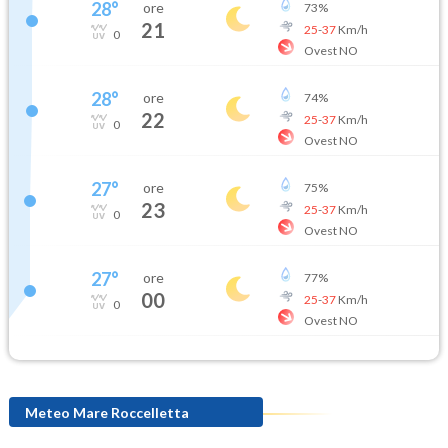
28
°
ore
73
%
21
25
-
37
Km/h
0
Ovest NO
28
°
ore
74
%
22
25
-
37
Km/h
0
Ovest NO
27
°
ore
75
%
23
25
-
37
Km/h
0
Ovest NO
27
°
ore
77
%
00
25
-
37
Km/h
0
Ovest NO
Meteo Mare Roccelletta