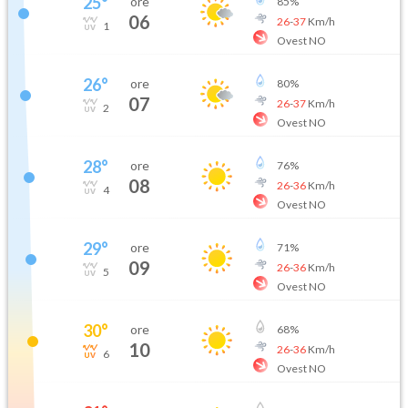
25
°
ore
85
%
06
26
-
37
Km/h
1
Ovest NO
26
°
ore
80
%
07
26
-
37
Km/h
2
Ovest NO
28
°
ore
76
%
08
26
-
36
Km/h
4
Ovest NO
29
°
ore
71
%
09
26
-
36
Km/h
5
Ovest NO
30
°
ore
68
%
10
26
-
36
Km/h
6
Ovest NO