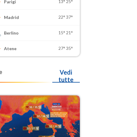
13°
25°
Parigi
22°
37°
Madrid
15°
21°
Berlino
27°
35°
Atene
e
Vedi
tutte