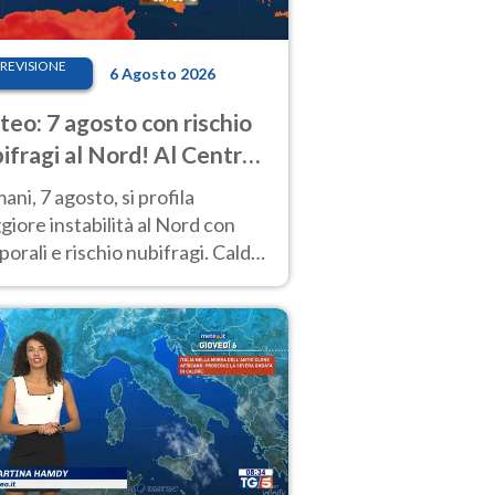
REVISIONE
6 Agosto 2026
eo: 7 agosto con rischio
ifragi al Nord! Al Centro-
 caldo estremo
ni, 7 agosto, si profila
iore instabilità al Nord con
orali e rischio nubifragi. Caldo
pre estremo al Centro-Sud. Le
isioni.