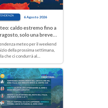
TENDENZA
6 Agosto 2026
eo: caldo estremo fino a
ragosto, solo una breve
sa. Ecco dove
tendenza meteo per il weekend
inizio della prossima settimana,
la che ci condurrà al
ragosto, vede ancora
perature molto elevate