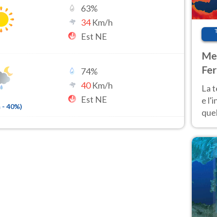
63
%
34
Km/h
Est NE
Met
Fer
74
%
pau
40
Km/h
La 
Est NE
e l'
m
-
40
%)
quel
Fer
tem