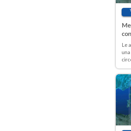
Met
con
Le a
una 
cir
del 
gior
Fer