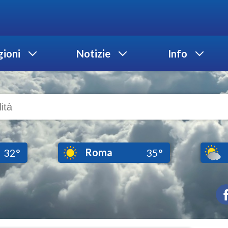
ioni
Notizie
Info
Roma
32°
35°