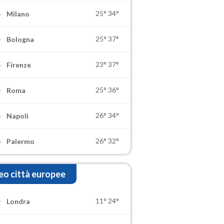
25°
34°
Milano
25°
37°
Bologna
23°
37°
Firenze
25°
36°
Roma
26°
34°
Napoli
26°
32°
Palermo
o città europee
11°
24°
Londra