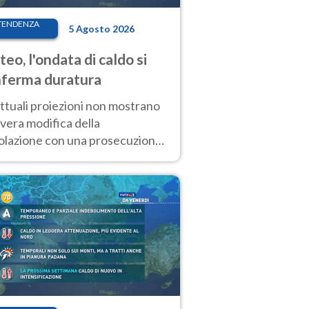
TENDENZA
5 Agosto 2026
eo, l'ondata di caldo si
ferma duratura
ttuali proiezioni non mostrano
vera modifica della
colazione con una prosecuzione
caldo fuori scala per molti
ni, compresa la settimana di
ragosto