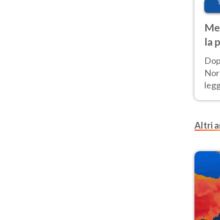
Met
la 
Dop
Nord
leg
nuov
afr
Altri a