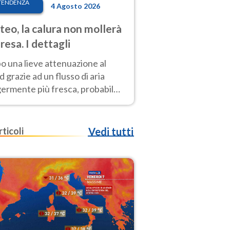
TENDENZA
4 Agosto 2026
eo, la calura non mollerà
presa. I dettagli
o una lieve attenuazione al
 grazie ad un flusso di aria
germente più fresca, probabile
o rinforzo dell’anticiclone
icano entro Ferragosto
rticoli
Vedi tutti