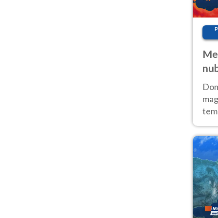
P
Met
nub
Sud
Doma
magg
temp
sem
prev