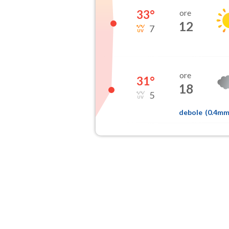
33
°
ore
12
7
ore
31
°
18
5
debole
(
0.4m