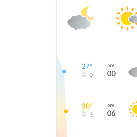
27
°
ore
00
0
30
°
ore
06
3