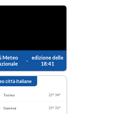
G Meteo
edizione delle
-
zionale
18:41
o città italiane
22°
34°
Torino
25°
31°
Genova