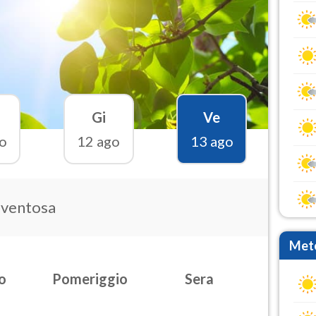
Gi
Ve
o
12 ago
13 ago
 ventosa
Mete
o
Pomeriggio
Sera