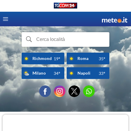
Richmond
Roma
19°
35°
Milano
Napoli
34°
33°