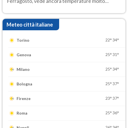
Ferragosto, vede ancora temperature molto
elevate
Meteo città italiane
22°
34°
Torino
25°
31°
Genova
25°
34°
Milano
25°
37°
Bologna
23°
37°
Firenze
25°
36°
Roma
26°
34°
Napoli