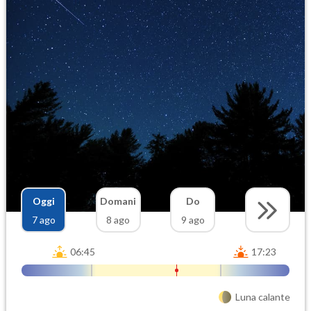
Oggi
Domani
Do
7 ago
8 ago
9 ago
06:45
17:23
Luna calante