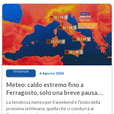
TENDENZA
6 Agosto 2026
Meteo: caldo estremo fino a
Ferragosto, solo una breve pausa.
Ecco dove
La tendenza meteo per il weekend e l'inizio della
prossima settimana, quella che ci condurrà al