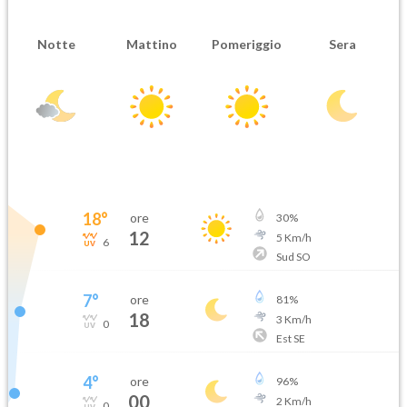
Notte
Mattino
Pomeriggio
Sera
18
°
ore
30
%
12
5
Km/h
6
Sud SO
7
°
ore
81
%
18
3
Km/h
0
Est SE
4
°
ore
96
%
00
2
Km/h
0