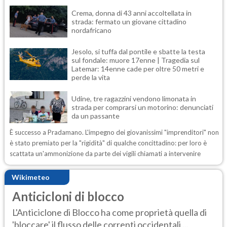
Crema, donna di 43 anni accoltellata in
strada: fermato un giovane cittadino
nordafricano
Jesolo, si tuffa dal pontile e sbatte la testa
sul fondale: muore 17enne | Tragedia sul
Latemar: 14enne cade per oltre 50 metri e
perde la vita
Udine, tre ragazzini vendono limonata in
strada per comprarsi un motorino: denunciati
da un passante
È successo a Pradamano. L'impegno dei giovanissimi "imprenditori" non
è stato premiato per la "rigidità" di qualche concittadino: per loro è
scattata un'ammonizione da parte dei vigili chiamati a intervenire
Wikimeteo
Anticicloni di blocco
L'Anticiclone di Blocco ha come proprietà quella di
'bloccare' il flusso delle correnti occidentali ...