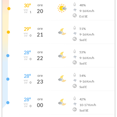
30
°
ore
48
%
20
9
-
16
Km/h
1
Est SE
29
°
ore
51
%
21
9
-
16
Km/h
0
Sud E
28
°
ore
53
%
22
9
-
16
Km/h
0
Sud E
28
°
ore
54
%
23
9
-
16
Km/h
0
Sud E
28
°
ore
42
%
00
10
-
17
Km/h
0
Sud SE