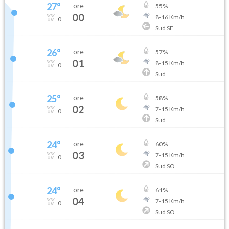
27
°
ore
55
%
00
8
-
16
Km/h
0
Sud SE
26
°
ore
57
%
01
8
-
15
Km/h
0
Sud
25
°
ore
58
%
02
7
-
15
Km/h
0
Sud
24
°
ore
60
%
03
7
-
15
Km/h
0
Sud SO
24
°
ore
61
%
04
7
-
15
Km/h
0
Sud SO