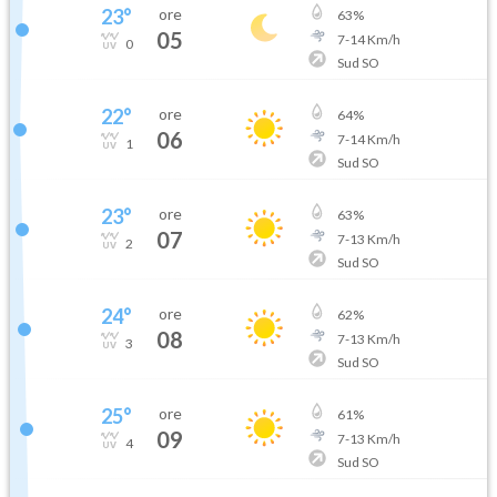
23
°
ore
63
%
05
7
-
14
Km/h
0
Sud SO
22
°
ore
64
%
06
7
-
14
Km/h
1
Sud SO
23
°
ore
63
%
07
7
-
13
Km/h
2
Sud SO
24
°
ore
62
%
08
7
-
13
Km/h
3
Sud SO
25
°
ore
61
%
09
7
-
13
Km/h
4
Sud SO