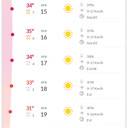
34
°
ore
39
%
15
9
-
17
Km/h
7
Nord E
35
°
ore
35
%
16
9
-
17
Km/h
6
Nord E
34
°
ore
38
%
17
9
-
17
Km/h
4
Est NE
33
°
ore
41
%
18
9
-
17
Km/h
3
Est
31
°
ore
45
%
19
9
-
16
Km/h
2
Est