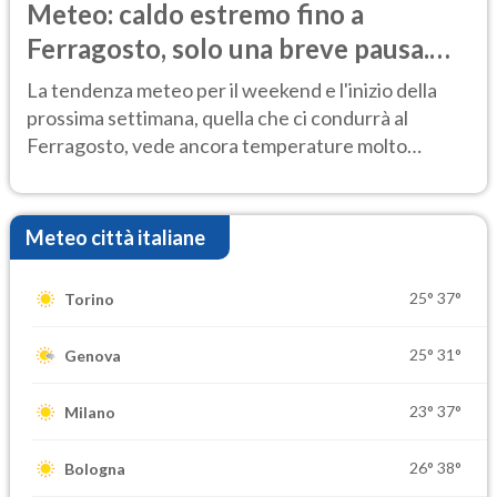
Meteo: caldo estremo fino a
Ferragosto, solo una breve pausa.
Ecco dove
La tendenza meteo per il weekend e l'inizio della
prossima settimana, quella che ci condurrà al
Ferragosto, vede ancora temperature molto
elevate
Meteo città italiane
25°
37°
Torino
25°
31°
Genova
23°
37°
Milano
26°
38°
Bologna