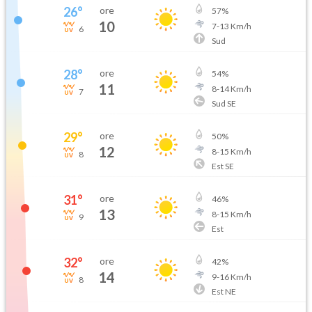
26
°
ore
57
%
10
7
-
13
Km/h
6
Sud
28
°
ore
54
%
11
8
-
14
Km/h
7
Sud SE
29
°
ore
50
%
12
8
-
15
Km/h
8
Est SE
31
°
ore
46
%
13
8
-
15
Km/h
9
Est
32
°
ore
42
%
14
9
-
16
Km/h
8
Est NE