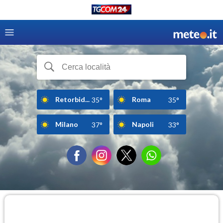
Retorbid...
Roma
35°
35°
Milano
Napoli
37°
33°