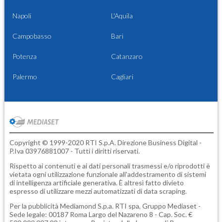
Napoli
L'Aquila
Campobasso
Bari
Potenza
Catanzaro
Palermo
Cagliari
Copyright © 1999-2020 RTI S.p.A. Direzione Business Digital -
P.Iva 03976881007 - Tutti i diritti riservati.
Rispetto ai contenuti e ai dati personali trasmessi e/o riprodotti è
vietata ogni utilizzazione funzionale all'addestramento di sistemi
di intelligenza artificiale generativa. È altresì fatto divieto
espresso di utilizzare mezzi automatizzati di data scraping.
Per la pubblicità
Mediamond S.p.a.
RTI spa, Gruppo Mediaset -
Sede legale: 00187 Roma Largo del Nazareno 8 - Cap. Soc. €