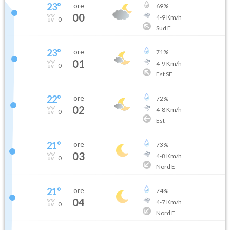
23
°
ore
69
%
00
4
-
9
Km/h
0
Sud E
23
°
ore
71
%
01
4
-
9
Km/h
0
Est SE
22
°
ore
72
%
02
4
-
8
Km/h
0
Est
21
°
ore
73
%
03
4
-
8
Km/h
0
Nord E
21
°
ore
74
%
04
4
-
7
Km/h
0
Nord E