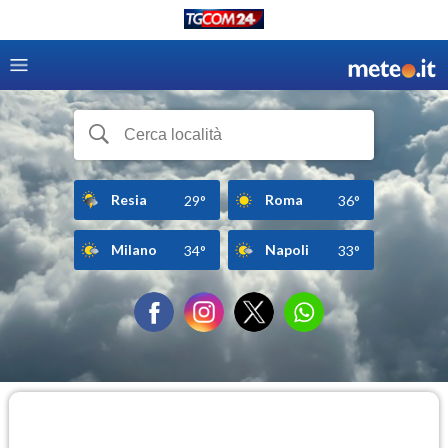
Resia
Roma
29°
36°
Milano
Napoli
34°
33°