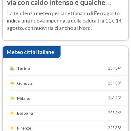
via con caldo intenso e qualche
temporale
La tendenza meteo per la settimana di Ferragosto
indica una nuova impennata della calura tra 11 e 14
agosto, con nuovi rialzi anche al Nord.
Meteo città italiane
25°
34°
Torino
25°
30°
Genova
26°
35°
Milano
25°
36°
Bologna
22°
38°
Firenze