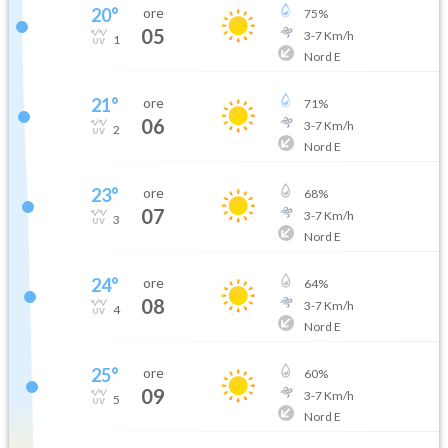
20
°
ore
75
%
05
3
-
7
Km/h
1
Nord E
21
°
ore
71
%
06
3
-
7
Km/h
2
Nord E
23
°
ore
68
%
07
3
-
7
Km/h
3
Nord E
24
°
ore
64
%
08
3
-
7
Km/h
4
Nord E
25
°
ore
60
%
09
3
-
7
Km/h
5
Nord E