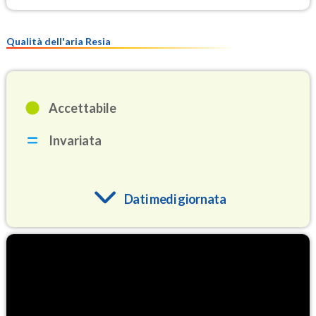
Qualità dell'aria Resia
Accettabile
Invariata
Dati medi giornata
O3
86.2
(Ozono)
NO2
1.1
(Diossido di azoto)