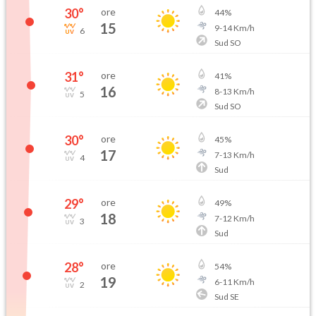
30
°
ore
44
%
15
9
-
14
Km/h
6
Sud SO
31
°
ore
41
%
16
8
-
13
Km/h
5
Sud SO
30
°
ore
45
%
17
7
-
13
Km/h
4
Sud
29
°
ore
49
%
18
7
-
12
Km/h
3
Sud
28
°
ore
54
%
19
6
-
11
Km/h
2
Sud SE