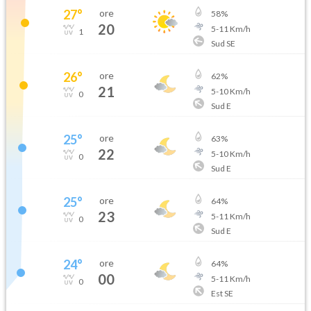
27
°
ore
58
%
20
5
-
11
Km/h
1
Sud SE
26
°
ore
62
%
21
5
-
10
Km/h
0
Sud E
25
°
ore
63
%
22
5
-
10
Km/h
0
Sud E
25
°
ore
64
%
23
5
-
11
Km/h
0
Sud E
24
°
ore
64
%
00
5
-
11
Km/h
0
Est SE