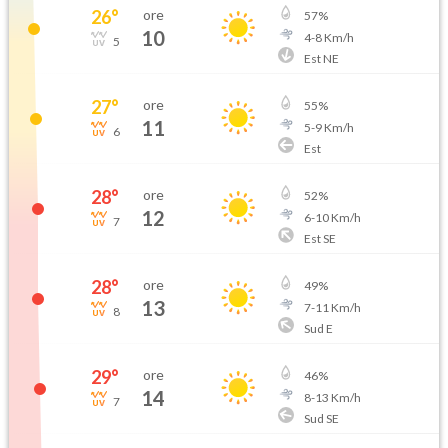
26
°
ore
57
%
10
4
-
8
Km/h
5
Est NE
27
°
ore
55
%
11
5
-
9
Km/h
6
Est
28
°
ore
52
%
12
6
-
10
Km/h
7
Est SE
28
°
ore
49
%
13
7
-
11
Km/h
8
Sud E
29
°
ore
46
%
14
8
-
13
Km/h
7
Sud SE