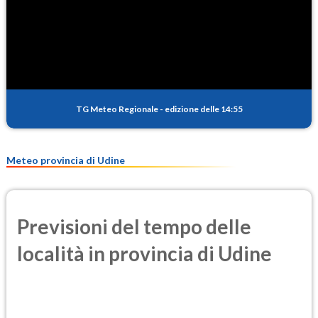
SO2
0.2
(Anidride solforosa)
PM10
8.1
(Materia particolata)
TG Meteo Regionale
-
edizione delle 14:55
PM25
5.5
(Materia particolata)
Meteo provincia di Udine
Previsioni del tempo delle
località in provincia di Udine