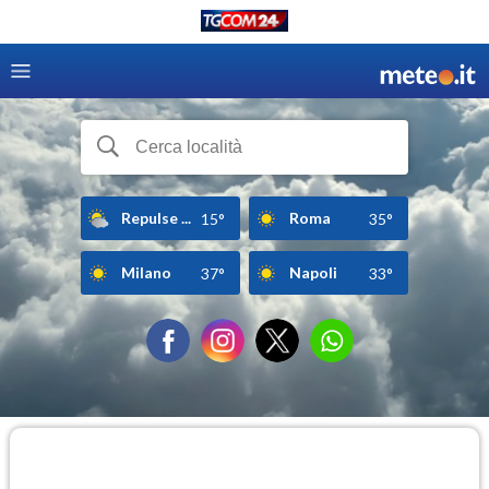
Repulse ...
Roma
15°
35°
Milano
Napoli
37°
33°