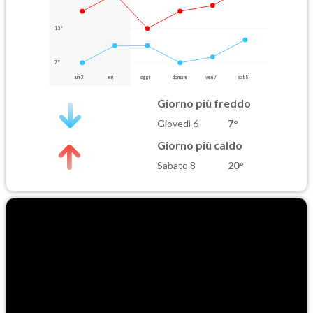
13°
7°
lun 3
ieri
oggi
domani
ven 7
sab 8
Giorno più freddo
Giovedì 6
7°
Giorno più caldo
Sabato 8
20°