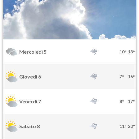
Mercoledì 5
10°
13°
Giovedì 6
7°
16°
Venerdì 7
8°
17°
Sabato 8
11°
20°