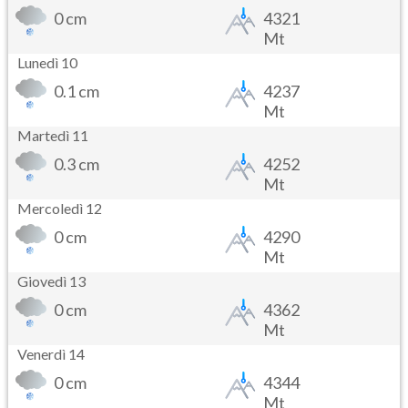
0 cm
4321
Mt
Lunedì 10
0.1 cm
4237
Mt
Martedì 11
0.3 cm
4252
Mt
Mercoledì 12
0 cm
4290
Mt
Giovedì 13
0 cm
4362
Mt
Venerdì 14
0 cm
4344
Mt