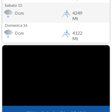
Sabato 15
0 cm
4249
Mt
Domenica 16
0 cm
4122
Mt