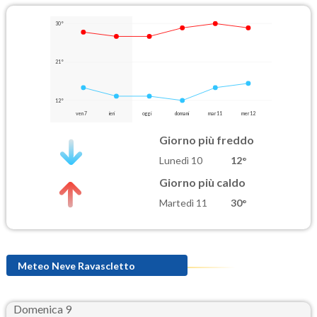
30°
21°
12°
ven 7
ieri
oggi
domani
mar 11
mer 12
Giorno più freddo
Lunedì 10
12°
Giorno più caldo
Martedì 11
30°
Meteo Neve Ravascletto
Domenica 9