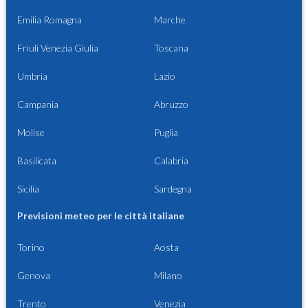
Emilia Romagna
Marche
Friuli Venezia Giulia
Toscana
Umbria
Lazio
Campania
Abruzzo
Molise
Puglia
Basilicata
Calabria
Sicilia
Sardegna
Previsioni meteo per le città italiane
Torino
Aosta
Genova
Milano
Trento
Venezia