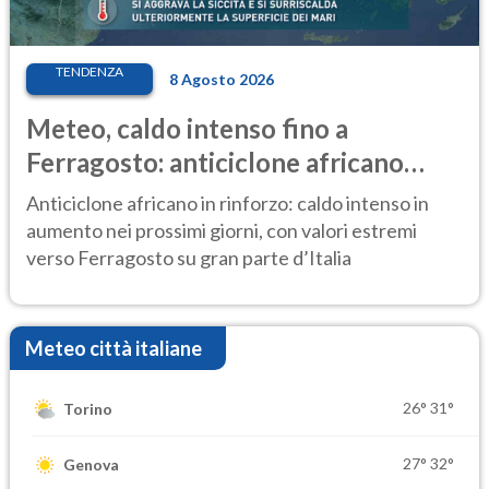
TENDENZA
8 Agosto 2026
Meteo, caldo intenso fino a
Ferragosto: anticiclone africano
ancora protagonista
Anticiclone africano in rinforzo: caldo intenso in
aumento nei prossimi giorni, con valori estremi
verso Ferragosto su gran parte d’Italia
Meteo città italiane
26°
31°
Torino
27°
32°
Genova