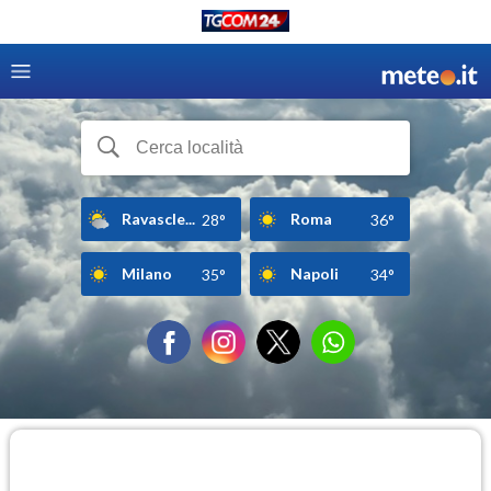
Ravascle...
Roma
28°
36°
Milano
Napoli
35°
34°