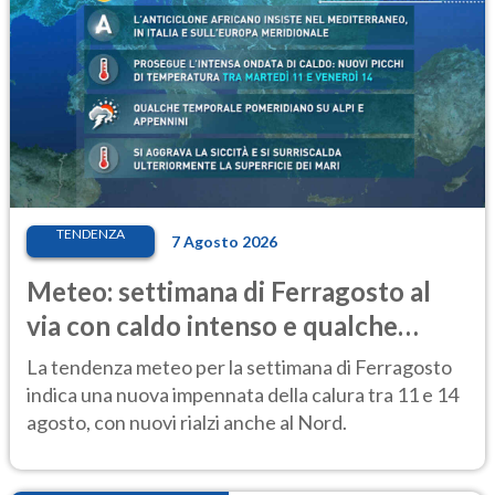
TENDENZA
7 Agosto 2026
Meteo: settimana di Ferragosto al
via con caldo intenso e qualche
temporale
La tendenza meteo per la settimana di Ferragosto
indica una nuova impennata della calura tra 11 e 14
agosto, con nuovi rialzi anche al Nord.