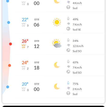
00
4
Km/h
0
Sud
22
°
ore
49
%
06
7
Km/h
3
Sud SE
26
°
ore
34
%
12
12
Km/h
7
Sud SO
24
°
ore
63
%
18
7
Km/h
2
Sud SO
20
°
ore
75
%
00
2
Km/h
0
Sud