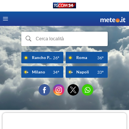
Rancho P...
Roma
26°
36°
Milano
Napoli
34°
33°