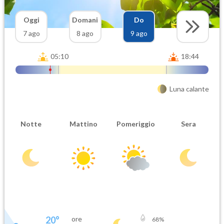
Oggi
Domani
Do
7 ago
8 ago
9 ago
05:10
18:44
Luna calante
Notte
Mattino
Pomeriggio
Sera
20
°
ore
68
%