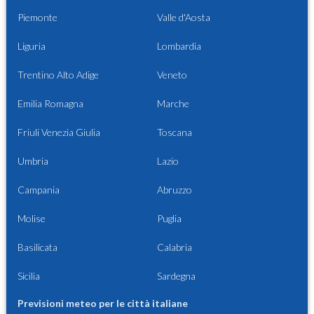
Piemonte
Valle d'Aosta
Liguria
Lombardia
Trentino Alto Adige
Veneto
Emilia Romagna
Marche
Friuli Venezia Giulia
Toscana
Umbria
Lazio
Campania
Abruzzo
Molise
Puglia
Basilicata
Calabria
Sicilia
Sardegna
Previsioni meteo per le città italiane