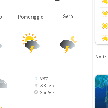
Sera
o
Pomeriggio
Notizi
98
%
3
Km/h
Sud SO