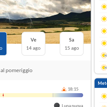
Ve
Sa
o
14 ago
15 ago
e al pomeriggio
Mete
18:15
Luna nuova