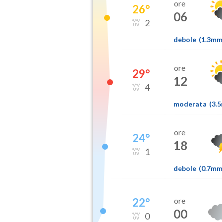
ore
26
°
06
2
debole
(
1.3m
ore
29
°
12
4
moderata
(
3.
ore
24
°
18
1
debole
(
0.7m
22
°
ore
00
0