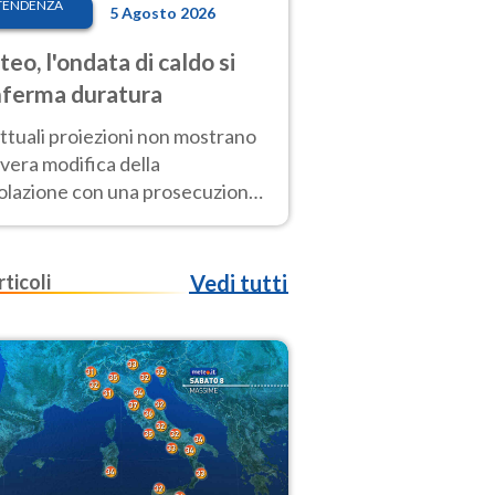
TENDENZA
5 Agosto 2026
eo, l'ondata di caldo si
ferma duratura
ttuali proiezioni non mostrano
vera modifica della
colazione con una prosecuzione
caldo fuori scala per molti
ni, compresa la settimana di
ragosto
rticoli
Vedi tutti