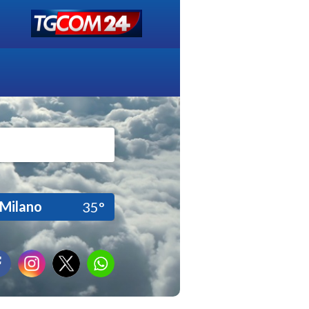
Milano
35°