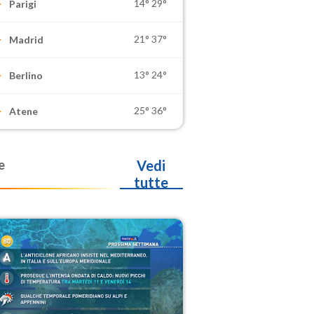
14°
29°
Parigi
21°
37°
Madrid
13°
24°
Berlino
25°
36°
Atene
e
Vedi
tutte