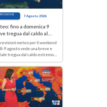
REVISIONE
7 Agosto 2026
eo: fino a domenica 9
ve tregua dal caldo al
d! Altrove calura e afa
revisioni meteo per il weekend
'8-9 agosto vede una breve e
iale tregua dal caldo estremo
Nord mentre altrove persistono
radi.