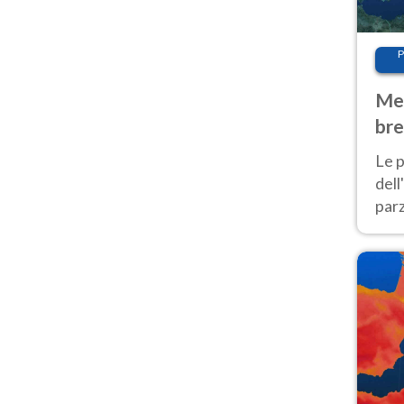
P
Met
bre
Nor
Le p
dell
parz
al 
40 g