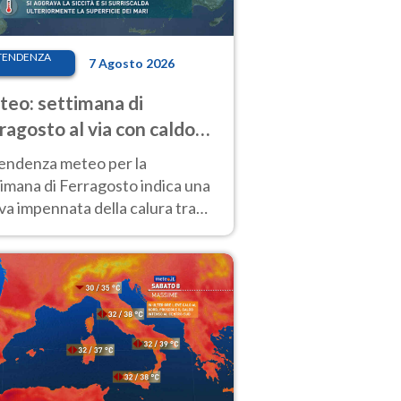
TENDENZA
7 Agosto 2026
eo: settimana di
ragosto al via con caldo
enso e qualche temporale
tendenza meteo per la
imana di Ferragosto indica una
a impennata della calura tra
 14 agosto, con nuovi rialzi
he al Nord.