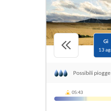
Gi
13 ag
Possibili piogg
05:43