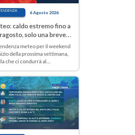
TENDENZA
6 Agosto 2026
eo: caldo estremo fino a
ragosto, solo una breve
sa. Ecco dove
tendenza meteo per il weekend
inizio della prossima settimana,
la che ci condurrà al
ragosto, vede ancora
perature molto elevate