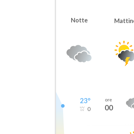
Notte
Mattin
23
°
ore
00
0