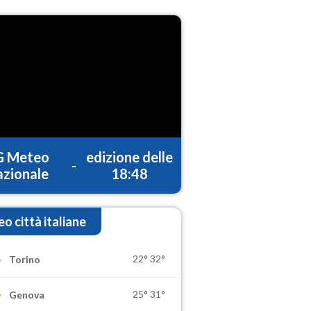
G Meteo
edizione delle
-
zionale
18:48
o città italiane
22°
32°
Torino
25°
31°
Genova