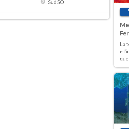
Sud SO
Met
Fer
pau
La 
e l'
quel
Fer
tem