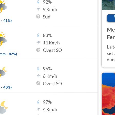
92
%
9
Km/h
Sud
m
-
41
%)
Met
83
%
Fer
11
Km/h
int
La 
Ovest SO
sett
5mm
-
82
%)
nuov
11 e
96
%
anc
6
Km/h
Ovest SO
m
-
40
%)
97
%
4
Km/h