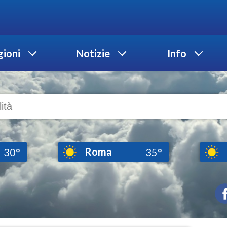
ioni
Notizie
Info
Roma
30°
35°