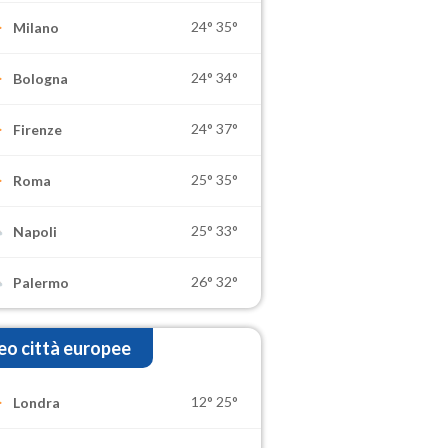
24°
35°
Milano
24°
34°
Bologna
24°
37°
Firenze
25°
35°
Roma
25°
33°
Napoli
26°
32°
Palermo
o città europee
12°
25°
Londra