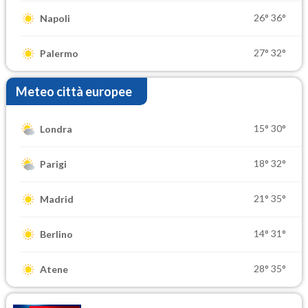
26°
36°
Napoli
27°
32°
Palermo
Meteo città europee
15°
30°
Londra
18°
32°
Parigi
21°
35°
Madrid
14°
31°
Berlino
28°
35°
Atene