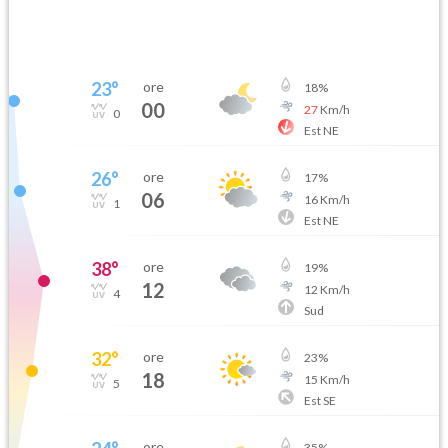
23
°
ore
18
%
00
27
Km/h
0
Est NE
26
°
ore
17
%
06
16
Km/h
1
Est NE
38
°
ore
19
%
12
12
Km/h
4
Sud
32
°
ore
23
%
18
15
Km/h
5
Est SE
ore
35
%