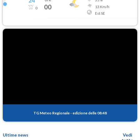
24
°
00
13
Km/h
0
Est SE
TG Meteo Regionale
-
edizione delle 08:48
Ultime news
Vedi