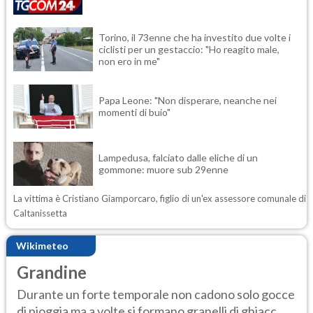
Torino, il 73enne che ha investito due volte i
ciclisti per un gestaccio: "Ho reagito male,
non ero in me"
Papa Leone: "Non disperare, neanche nei
momenti di buio"
Lampedusa, falciato dalle eliche di un
gommone: muore sub 29enne
La vittima è Cristiano Giamporcaro, figlio di un'ex assessore comunale di
Caltanissetta
Wikimeteo
Grandine
Durante un forte temporale non cadono solo gocce
di pioggia ma a volte si formano granelli di ghiacc...