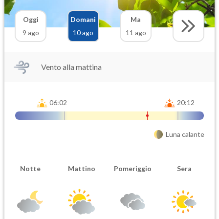
Oggi
Domani
Ma
9 ago
10 ago
11 ago
Vento alla mattina
06:02
20:12
Luna calante
Notte
Mattino
Pomeriggio
Sera