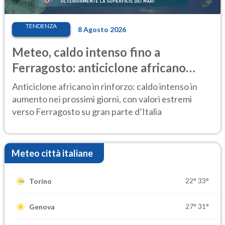
TENDENZA
8 Agosto 2026
Meteo, caldo intenso fino a
Ferragosto: anticiclone africano
ancora protagonista
Anticiclone africano in rinforzo: caldo intenso in
aumento nei prossimi giorni, con valori estremi
verso Ferragosto su gran parte d’Italia
Meteo città italiane
22°
33°
Torino
27°
31°
Genova