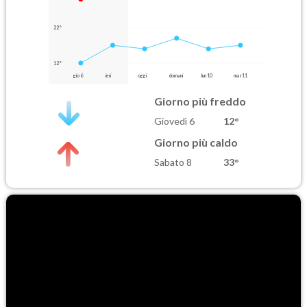
22°
12°
gio 6
ieri
oggi
domani
lun 10
mar 11
Giorno più freddo
Giovedì 6
12°
Giorno più caldo
Sabato 8
33°