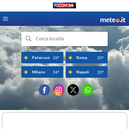
Peterson
Roma
33°
35°
Milano
Napoli
34°
33°