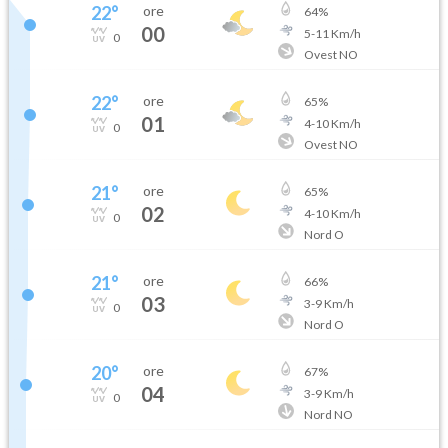
22
°
ore
64
%
00
5
-
11
Km/h
0
Ovest NO
22
°
ore
65
%
01
4
-
10
Km/h
0
Ovest NO
21
°
ore
65
%
02
4
-
10
Km/h
0
Nord O
21
°
ore
66
%
03
3
-
9
Km/h
0
Nord O
20
°
ore
67
%
04
3
-
9
Km/h
0
Nord NO