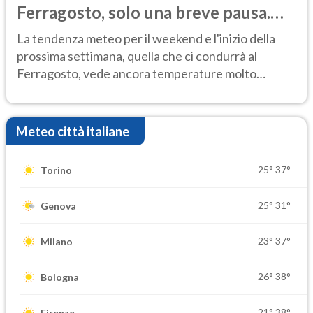
Ferragosto, solo una breve pausa.
Ecco dove
La tendenza meteo per il weekend e l'inizio della
prossima settimana, quella che ci condurrà al
Ferragosto, vede ancora temperature molto
elevate
Meteo città italiane
25°
37°
Torino
25°
31°
Genova
23°
37°
Milano
26°
38°
Bologna
21°
38°
Firenze