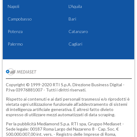
Napoli
L'Aquila
Campobasso
Bari
Potenza
Catanzaro
Palermo
Cagliari
Copyright © 1999-2020 RTI S.p.A. Direzione Business Digital -
P.Iva 03976881007 - Tutti i diritti riservati.
Rispetto ai contenuti e ai dati personali trasmessi e/o riprodotti è
vietata ogni utilizzazione funzionale all'addestramento di sistemi
di intelligenza artificiale generativa. È altresì fatto divieto
espresso di utilizzare mezzi automatizzati di data scraping.
Per la pubblicità
Mediamond S.p.a.
RTI spa, Gruppo Mediaset -
Sede legale: 00187 Roma Largo del Nazareno 8 - Cap. Soc. €
500.000.007,00 int. vers. - Registro delle Imprese di Roma,