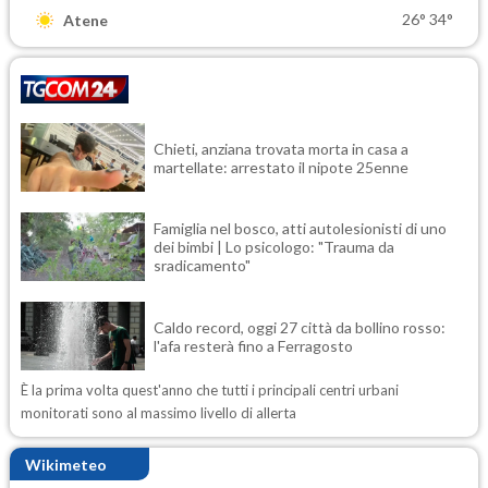
26°
34°
Atene
Chieti, anziana trovata morta in casa a
martellate: arrestato il nipote 25enne
Famiglia nel bosco, atti autolesionisti di uno
dei bimbi | Lo psicologo: "Trauma da
sradicamento"
Caldo record, oggi 27 città da bollino rosso:
l'afa resterà fino a Ferragosto
È la prima volta quest'anno che tutti i principali centri urbani
monitorati sono al massimo livello di allerta
Wikimeteo