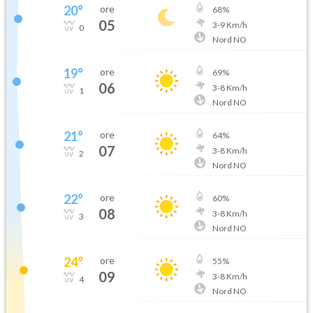
20
°
ore
68
%
05
3
-
9
Km/h
0
Nord NO
19
°
ore
69
%
06
3
-
8
Km/h
1
Nord NO
21
°
ore
64
%
07
3
-
8
Km/h
2
Nord NO
22
°
ore
60
%
08
3
-
8
Km/h
3
Nord NO
24
°
ore
55
%
09
3
-
8
Km/h
4
Nord NO