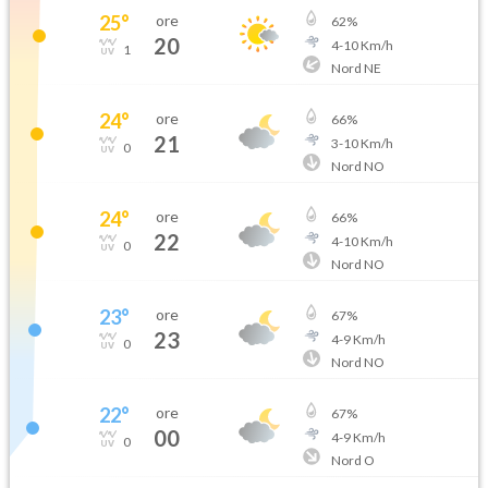
25
°
ore
62
%
20
4
-
10
Km/h
1
Nord NE
24
°
ore
66
%
21
3
-
10
Km/h
0
Nord NO
24
°
ore
66
%
22
4
-
10
Km/h
0
Nord NO
23
°
ore
67
%
23
4
-
9
Km/h
0
Nord NO
22
°
ore
67
%
00
4
-
9
Km/h
0
Nord O