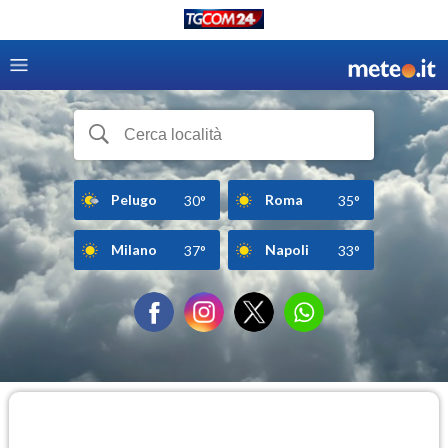
Pelugo
Roma
30°
35°
Milano
Napoli
37°
33°