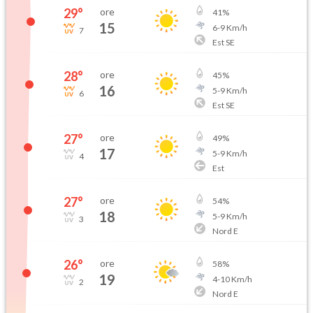
29
°
ore
41
%
15
6
-
9
Km/h
7
Est SE
28
°
ore
45
%
16
5
-
9
Km/h
6
Est SE
27
°
ore
49
%
17
5
-
9
Km/h
4
Est
27
°
ore
54
%
18
5
-
9
Km/h
3
Nord E
26
°
ore
58
%
19
4
-
10
Km/h
2
Nord E