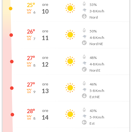
25
°
ore
53
%
10
3
-
8
Km/h
6
Nord
26
°
ore
50
%
11
4
-
8
Km/h
7
Nord NE
27
°
ore
48
%
12
4
-
8
Km/h
8
Nord E
27
°
ore
46
%
13
5
-
8
Km/h
9
Est NE
28
°
ore
43
%
14
5
-
9
Km/h
8
Est