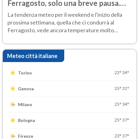
Ferragosto, solo una breve pausa.
Ecco dove
La tendenza meteo per il weekend e l'inizio della
prossima settimana, quella che ci condurrà al
Ferragosto, vede ancora temperature molto
elevate
Meteo città italiane
22°
34°
Torino
25°
31°
Genova
25°
34°
Milano
25°
37°
Bologna
23°
37°
Firenze