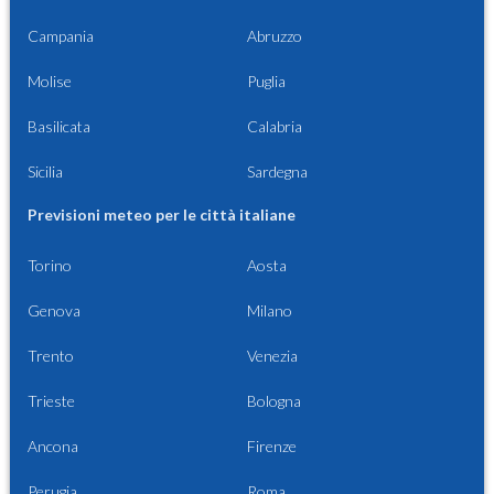
Campania
Abruzzo
Molise
Puglia
Basilicata
Calabria
Sicilia
Sardegna
Previsioni meteo per le città italiane
Torino
Aosta
Genova
Milano
Trento
Venezia
Trieste
Bologna
Ancona
Firenze
Perugia
Roma