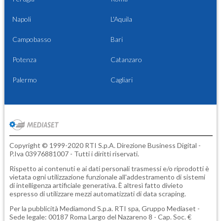
Napoli
L'Aquila
Campobasso
Bari
Potenza
Catanzaro
Palermo
Cagliari
Copyright © 1999-2020 RTI S.p.A. Direzione Business Digital -
P.Iva 03976881007 - Tutti i diritti riservati.
Rispetto ai contenuti e ai dati personali trasmessi e/o riprodotti è
vietata ogni utilizzazione funzionale all'addestramento di sistemi
di intelligenza artificiale generativa. È altresì fatto divieto
espresso di utilizzare mezzi automatizzati di data scraping.
Per la pubblicità
Mediamond S.p.a.
RTI spa, Gruppo Mediaset -
Sede legale: 00187 Roma Largo del Nazareno 8 - Cap. Soc. €