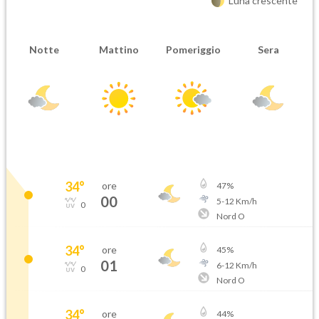
Luna crescente
Notte
Mattino
Pomeriggio
Sera
34
°
ore
47
%
00
5
-
12
Km/h
0
Nord O
34
°
ore
45
%
01
6
-
12
Km/h
0
Nord O
34
°
ore
44
%