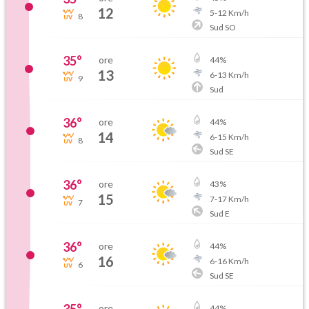
12
5
-
12
Km/h
8
Sud SO
35
°
ore
44
%
13
6
-
13
Km/h
9
Sud
36
°
ore
44
%
14
6
-
15
Km/h
8
Sud SE
36
°
ore
43
%
15
7
-
17
Km/h
7
Sud E
36
°
ore
44
%
16
6
-
16
Km/h
6
Sud SE
ore
44
%