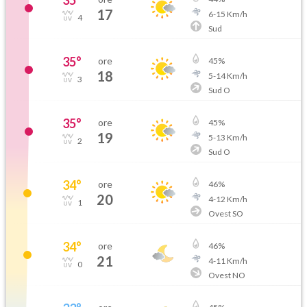
35
°
17
6
-
15
Km/h
4
Sud
35
°
ore
45
%
18
5
-
14
Km/h
3
Sud O
35
°
ore
45
%
19
5
-
13
Km/h
2
Sud O
34
°
ore
46
%
20
4
-
12
Km/h
1
Ovest SO
34
°
ore
46
%
21
4
-
11
Km/h
0
Ovest NO