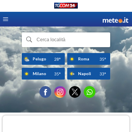
Pelugo
Roma
28°
35°
Milano
Napoli
35°
33°