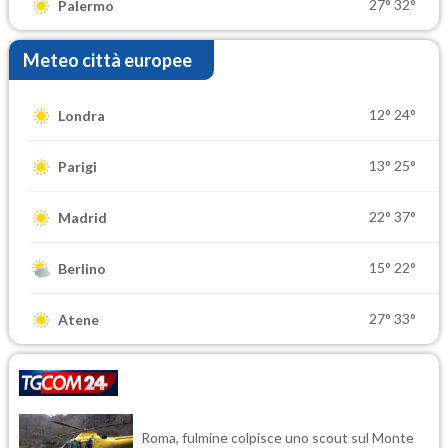
27°
32°
Palermo
Meteo città europee
12°
24°
Londra
13°
25°
Parigi
22°
37°
Madrid
15°
22°
Berlino
27°
33°
Atene
Roma, fulmine colpisce uno scout sul Monte