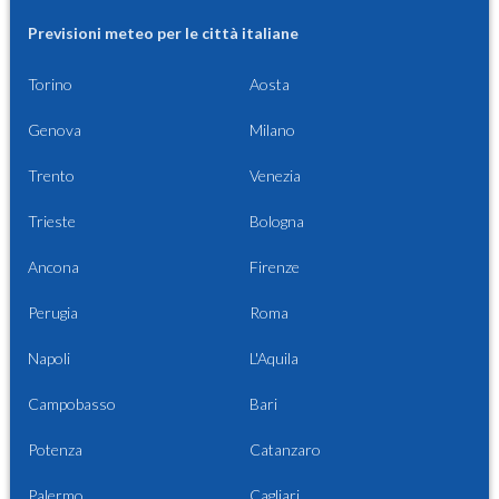
Previsioni meteo per le città italiane
Torino
Aosta
Genova
Milano
Trento
Venezia
Trieste
Bologna
Ancona
Firenze
Perugia
Roma
Napoli
L'Aquila
Campobasso
Bari
Potenza
Catanzaro
Palermo
Cagliari