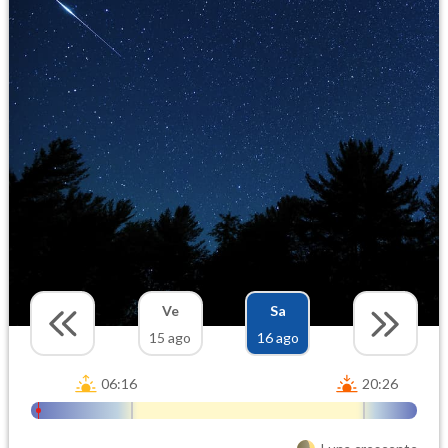
Ve
Sa
15 ago
16 ago
06:16
20:26