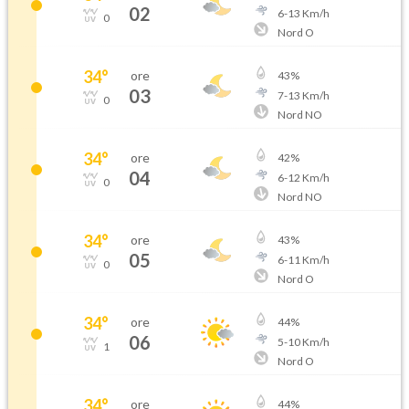
02
6
-
13
Km/h
0
Nord O
34
°
ore
43
%
03
7
-
13
Km/h
0
Nord NO
34
°
ore
42
%
04
6
-
12
Km/h
0
Nord NO
34
°
ore
43
%
05
6
-
11
Km/h
0
Nord O
34
°
ore
44
%
06
5
-
10
Km/h
1
Nord O
34
°
ore
44
%