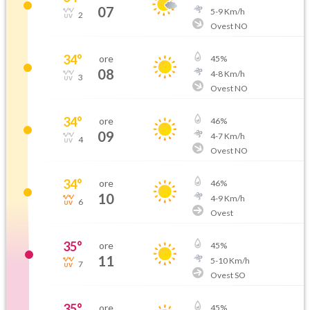
07
5
-
9
Km/h
2
Ovest NO
34
°
ore
45
%
08
4
-
8
Km/h
3
Ovest NO
34
°
ore
46
%
09
4
-
7
Km/h
4
Ovest NO
34
°
ore
46
%
10
4
-
9
Km/h
6
Ovest
35
°
ore
45
%
11
5
-
10
Km/h
7
Ovest SO
35
°
ore
45
%