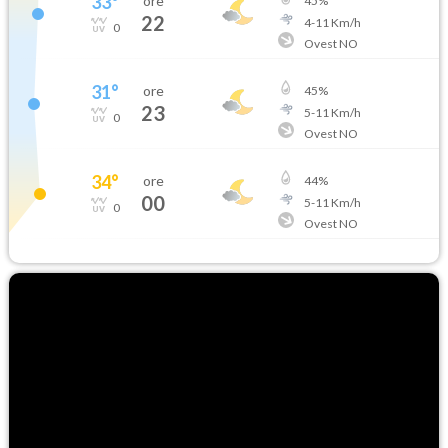
33
°
ore
45
%
22
4
-
11
Km/h
0
Ovest NO
31
°
ore
45
%
23
5
-
11
Km/h
0
Ovest NO
34
°
ore
44
%
00
5
-
11
Km/h
0
Ovest NO