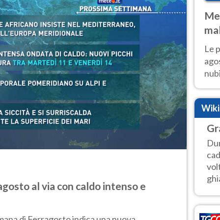
Met
mal
fin
Le p
agos
nubi
Cen
mol
Wik
Gr
Dur
cad
vol
ghi
gosto al via con caldo intenso e
mana di Ferragosto indica una nuova