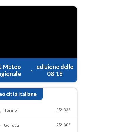
G Meteo
edizione delle
-
gionale
08:18
o città italiane
25°
33°
Torino
25°
30°
Genova