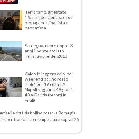
Terrorismo, arrestato
16enne del Comasco per
propaganda jihadista e
neonazista
Sardegna, riapre dopo 13
anni il ponte crollato
nell'alluvione del 2013
Caldo in leggero calo, nel
weekend bollino rosso
"solo" per 19 città | A
Napoli raggiunti 48 gradi,
40 a Gorizia (record in
Friuli)
ntisei le città da bollino rosso, a Roma già
i super tropicali con temperature sopra i 25