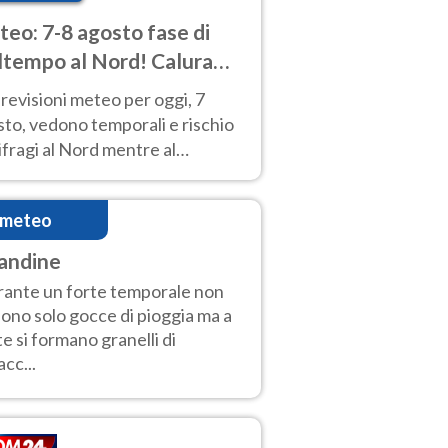
eo: 7-8 agosto fase di
tempo al Nord! Calura
o a Ferragosto
revisioni meteo per oggi, 7
to, vedono temporali e rischio
fragi al Nord mentre al
tro-Sud sole e caldo sempre
to intenso.
imeteo
andine
ante un forte temporale non
ono solo gocce di pioggia ma a
te si formano granelli di
acc...