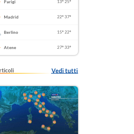
13°
25°
Parigi
22°
37°
Madrid
15°
22°
Berlino
27°
33°
Atene
rticoli
Vedi tutti