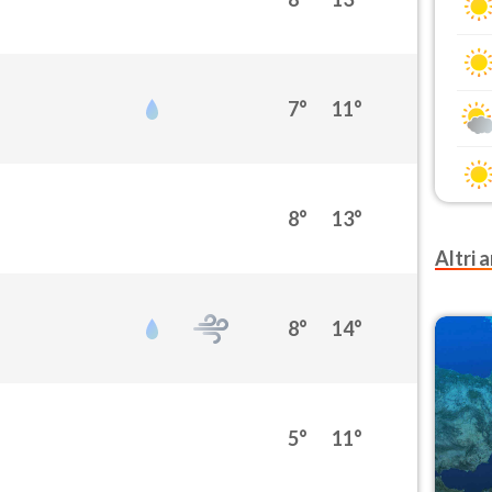
7°
11°
8°
13°
Altri a
8°
14°
5°
11°