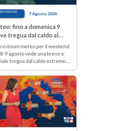
REVISIONE
7 Agosto 2026
eo: fino a domenica 9
ve tregua dal caldo al
d! Altrove calura e afa
revisioni meteo per il weekend
'8-9 agosto vede una breve e
iale tregua dal caldo estremo
Nord mentre altrove persistono
radi.