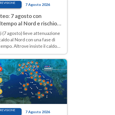
REVISIONE
7 Agosto 2026
eo: 7 agosto con
tempo al Nord e rischio
ifragi. Altrove caldo
 (7 agosto) lieve attenuazione
tremo
caldo al Nord con una fase di
empo. Altrove insiste il caldo
emo con picchi di 40°C. Le
isioni
REVISIONE
7 Agosto 2026