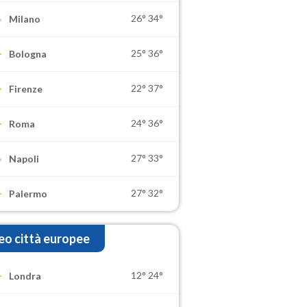
26°
34°
Milano
25°
36°
Bologna
22°
37°
Firenze
24°
36°
Roma
27°
33°
Napoli
27°
32°
Palermo
o città europee
12°
24°
Londra