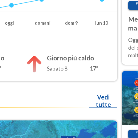
P
Met
oggi
domani
dom 9
lun 10
mal
nub
Oggi
es
del 
malt
do
Giorno più caldo
estr
°
Sabato 8
17°
prev
Vedi
tutte
P