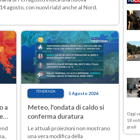
14 agosto, con nuovi rialzi anche al Nord.
TENDENZA
5 Agosto 2026
o a
Meteo, l'ondata di caldo si
Oggi ve
ve
conferma duratura
18 nott
gradi
kend
Le attuali proiezioni non mostrano
na,
una vera modifica della