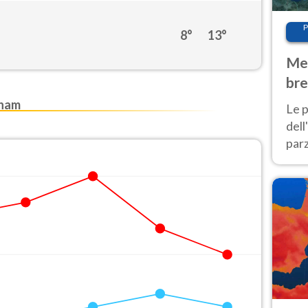
P
8°
13°
Met
bre
Nor
nham
Le p
dell
parz
al 
40 g