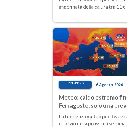
impennata della calura tra 11 e 
TENDENZA
6 Agosto 2026
Meteo: caldo estremo fin
Ferragosto, solo una bre
pausa. Ecco dove
La tendenza meteo per il wee
e l'inizio della prossima settima