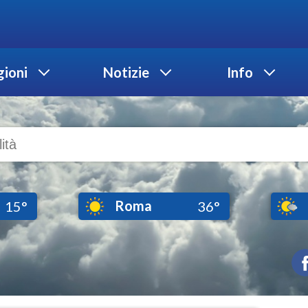
ioni
Notizie
Info
Roma
15°
36°