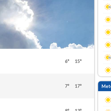
6°
15°
7°
17°
Mete
8°
13°