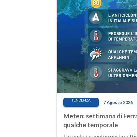
TENDENZA
7 Agosto 2026
Meteo: settimana di Ferra
qualche temporale
La tendenza meteo per la setti