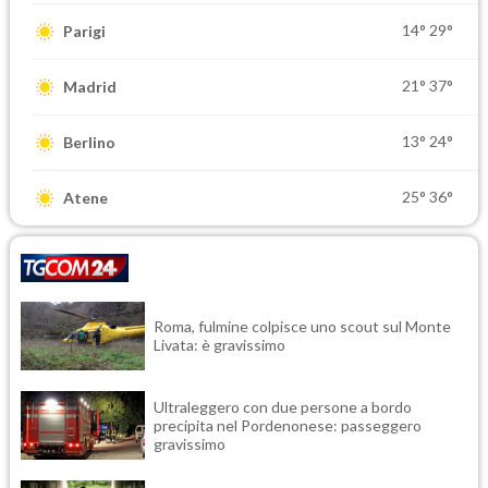
14°
29°
Parigi
21°
37°
Madrid
13°
24°
Berlino
25°
36°
Atene
Roma, fulmine colpisce uno scout sul Monte
Livata: è gravissimo
Ultraleggero con due persone a bordo
precipita nel Pordenonese: passeggero
gravissimo