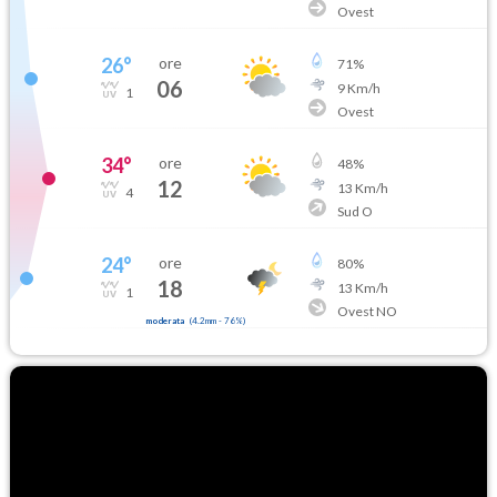
Ovest
26
°
ore
71
%
06
9
Km/h
1
Ovest
34
°
ore
48
%
12
13
Km/h
4
Sud O
24
°
ore
80
%
18
13
Km/h
1
Ovest NO
moderata
(
4.2mm
-
76
%)