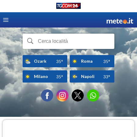
Ozark
Roma
35°
35°
Milano
Napoli
35°
33°