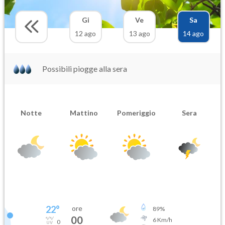
Gi
Ve
Sa
12 ago
13 ago
14 ago
Possibili piogge alla sera
Notte
Mattino
Pomeriggio
Sera
22
°
ore
89
%
00
6
Km/h
0