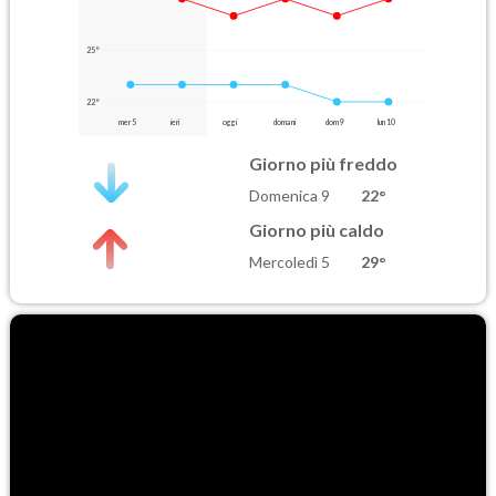
25°
22°
mer 5
ieri
oggi
domani
dom 9
lun 10
Giorno più freddo
Domenica 9
22°
Giorno più caldo
Mercoledì 5
29°