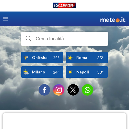
Onitsha
Roma
25°
35°
Milano
Napoli
34°
33°