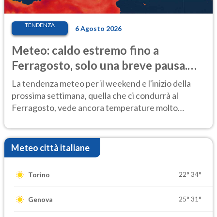
TENDENZA
6 Agosto 2026
Meteo: caldo estremo fino a
Ferragosto, solo una breve pausa.
Ecco dove
La tendenza meteo per il weekend e l'inizio della
prossima settimana, quella che ci condurrà al
Ferragosto, vede ancora temperature molto
elevate
Meteo città italiane
22°
34°
Torino
25°
31°
Genova