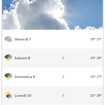
Venerdì 7
23°
27°
Sabato 8
23°
28°
Domenica 9
22°
27°
Lunedì 10
22°
28°