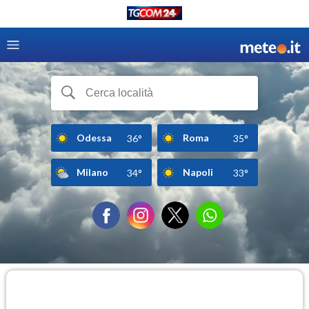
Odessa
Roma
36°
35°
Milano
Napoli
34°
33°