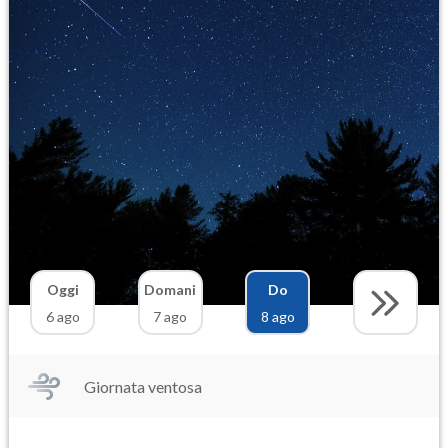
Oggi
Domani
Do
6 ago
7 ago
8 ago
Giornata ventosa