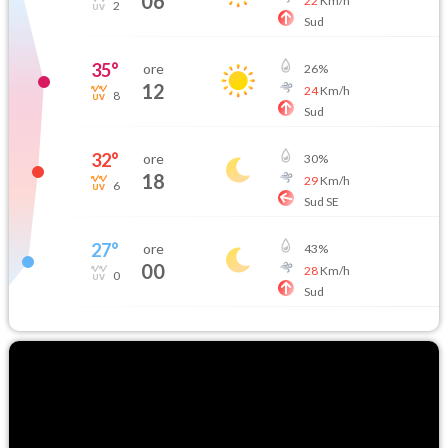
06
22
Km/h
2
Sud
35
°
ore
26
%
12
24
Km/h
8
Sud
32
°
ore
30
%
18
29
Km/h
6
Sud SE
27
°
ore
43
%
00
28
Km/h
0
Sud