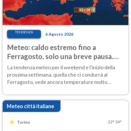
TENDENZA
6 Agosto 2026
Meteo: caldo estremo fino a
Ferragosto, solo una breve pausa.
Ecco dove
La tendenza meteo per il weekend e l'inizio della
prossima settimana, quella che ci condurrà al
Ferragosto, vede ancora temperature molto
elevate
Meteo città italiane
22°
34°
Torino