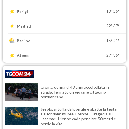
13°
25°
Parigi
22°
37°
Madrid
15°
21°
Berlino
27°
35°
Atene
Crema, donna di 43 anni accoltellata in
strada: fermato un giovane cittadino
nordafricano
Jesolo, si tuffa dal pontile e sbatte la testa
sul fondale: muore 17enne | Tragedia sul
Latemar: 14enne cade per oltre 50 metri e
perde la vita