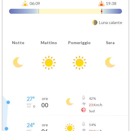
06:09
19:38
Luna calante
Notte
Mattino
Pomeriggio
Sera
27
°
ore
42
%
00
23
Km/h
0
Sud
24
°
ore
54
%