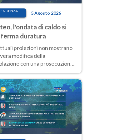
TENDENZA
5 Agosto 2026
eo, l'ondata di caldo si
ferma duratura
ttuali proiezioni non mostrano
vera modifica della
colazione con una prosecuzione
caldo fuori scala per molti
ni, compresa la settimana di
ragosto