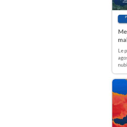
P
Met
mal
fin
Le p
agos
nubi
Cen
mol