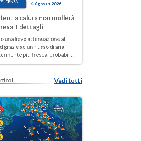
TENDENZA
4 Agosto 2026
eo, la calura non mollerà
presa. I dettagli
o una lieve attenuazione al
 grazie ad un flusso di aria
germente più fresca, probabile
o rinforzo dell’anticiclone
icano entro Ferragosto
rticoli
Vedi tutti