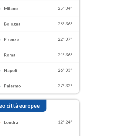
25°
34°
Milano
25°
36°
Bologna
22°
37°
Firenze
24°
36°
Roma
26°
33°
Napoli
27°
32°
Palermo
o città europee
12°
24°
Londra