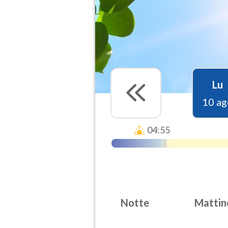
Lu
10 ag
04:55
Notte
Mattin