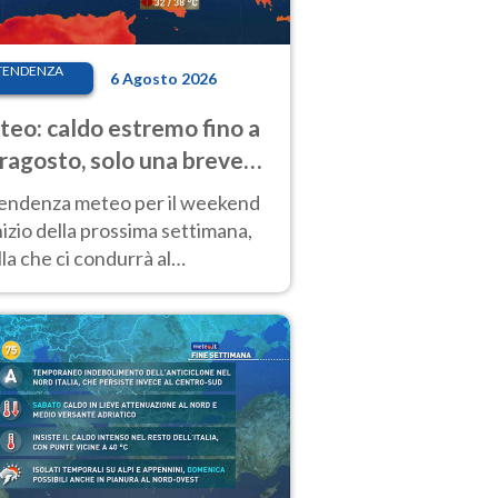
TENDENZA
6 Agosto 2026
eo: caldo estremo fino a
ragosto, solo una breve
sa. Ecco dove
tendenza meteo per il weekend
inizio della prossima settimana,
la che ci condurrà al
ragosto, vede ancora
perature molto elevate