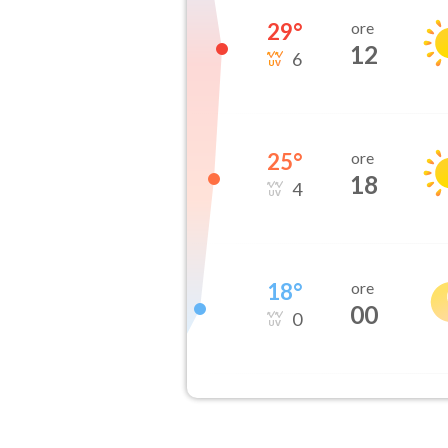
29
°
ore
12
6
25
°
ore
18
4
18
°
ore
00
0