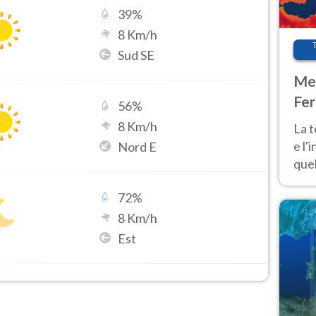
39
%
8
Km/h
Sud SE
Met
Fer
56
%
pau
8
Km/h
La 
e l'
Nord E
quel
Fer
72
%
tem
8
Km/h
Est