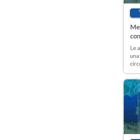
Met
con
Le a
una 
cir
del 
gior
Fer