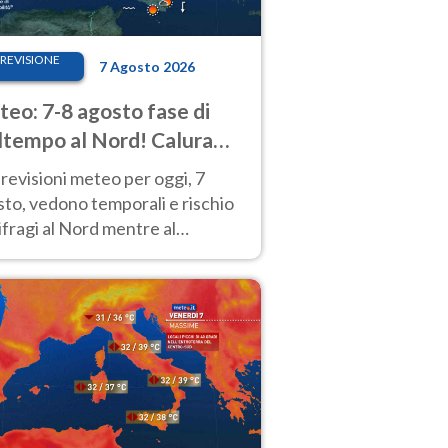
REVISIONE
7 Agosto 2026
eo: 7-8 agosto fase di
tempo al Nord! Calura
o a Ferragosto
revisioni meteo per oggi, 7
to, vedono temporali e rischio
fragi al Nord mentre al
tro-Sud sole e caldo sempre
to intenso.