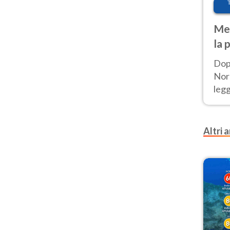
Met
la 
Dop
Nord
leg
nuov
afr
Altri a