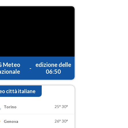
G Meteo
edizione delle
-
zionale
06:50
o città italiane
25°
30°
Torino
26°
30°
Genova