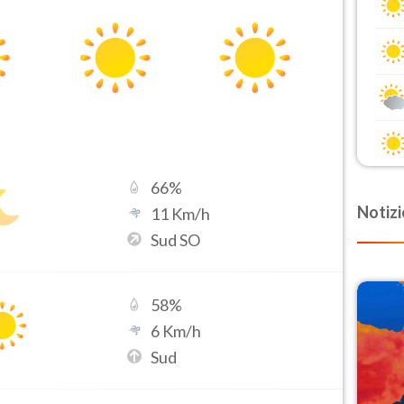
66
%
Notizi
11
Km/h
Sud SO
58
%
6
Km/h
Sud