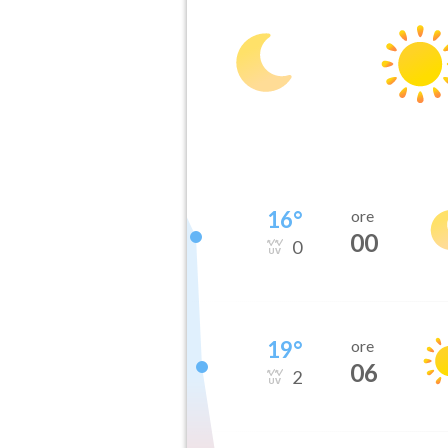
16
°
ore
00
0
19
°
ore
06
2