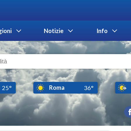
ioni
Notizie
Info
Roma
25°
36°