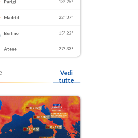
13°
25°
Parigi
22°
37°
Madrid
15°
22°
Berlino
27°
33°
Atene
e
Vedi
tutte