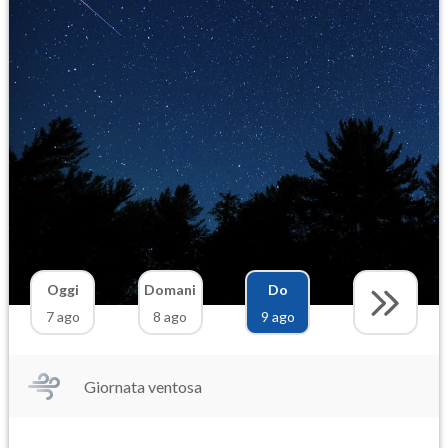
Oggi
Domani
Do
7 ago
8 ago
9 ago
Giornata ventosa