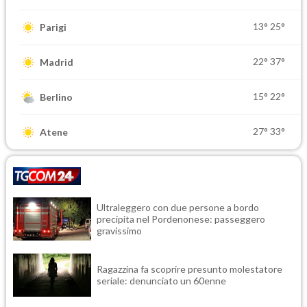
13°
25°
Parigi
22°
37°
Madrid
15°
22°
Berlino
27°
33°
Atene
Ultraleggero con due persone a bordo
precipita nel Pordenonese: passeggero
gravissimo
Ragazzina fa scoprire presunto molestatore
seriale: denunciato un 60enne