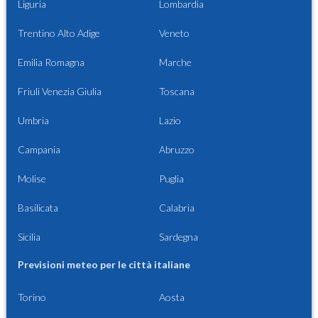
Liguria
Lombardia
Trentino Alto Adige
Veneto
Emilia Romagna
Marche
Friuli Venezia Giulia
Toscana
Umbria
Lazio
Campania
Abruzzo
Molise
Puglia
Basilicata
Calabria
Sicilia
Sardegna
Previsioni meteo per le città italiane
Torino
Aosta