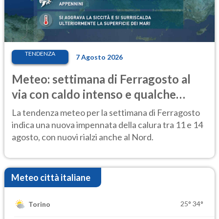
TENDENZA
7 Agosto 2026
Meteo: settimana di Ferragosto al
via con caldo intenso e qualche
temporale
La tendenza meteo per la settimana di Ferragosto
indica una nuova impennata della calura tra 11 e 14
agosto, con nuovi rialzi anche al Nord.
Meteo città italiane
25°
34°
Torino