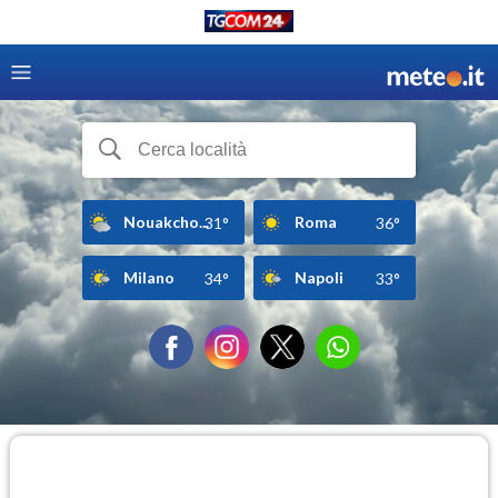
Nouakcho...
Roma
31°
36°
Milano
Napoli
34°
33°