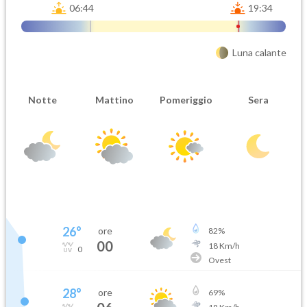
06:44
19:34
Luna calante
Notte
Mattino
Pomeriggio
Sera
26
°
ore
82
%
00
18
Km/h
0
Ovest
28
°
ore
69
%