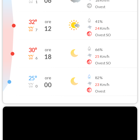
06
18
Km/h
1
Ovest
32
°
ore
41
%
12
24
Km/h
7
Ovest SO
30
°
ore
66
%
18
25
Km/h
6
Ovest SO
25
°
ore
82
%
00
23
Km/h
0
Ovest