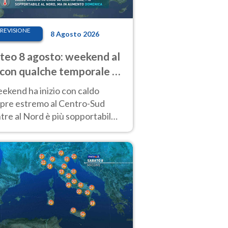
REVISIONE
8 Agosto 2026
eo 8 agosto: weekend al
 con qualche temporale e
do estremo al Centro-Sud
eekend ha inizio con caldo
pre estremo al Centro-Sud
re al Nord è più sopportabile
 a domenica 9. Temporali di
re sui rilievi.