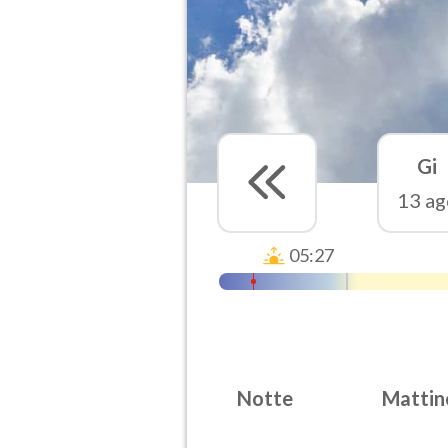
Gi
13 ag
05:27
Notte
Mattin