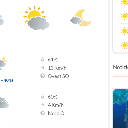
61
%
Notizi
13
Km/h
Ovest SO
m
-
40
%)
60
%
4
Km/h
Nord O