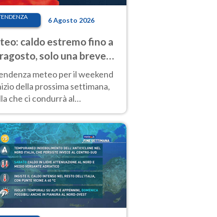
TENDENZA
6 Agosto 2026
eo: caldo estremo fino a
ragosto, solo una breve
sa. Ecco dove
tendenza meteo per il weekend
inizio della prossima settimana,
la che ci condurrà al
ragosto, vede ancora
perature molto elevate