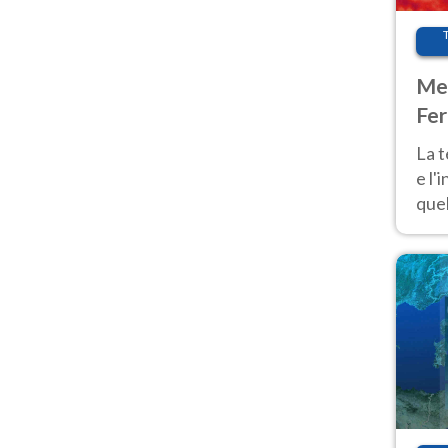
Met
Fer
pau
La 
e l'
quel
Fer
tem