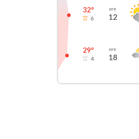
32
°
ore
12
6
29
°
ore
18
4