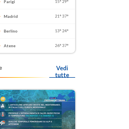
15°
29°
Parigi
21°
37°
Madrid
13°
24°
Berlino
26°
37°
Atene
e
Vedi
tutte