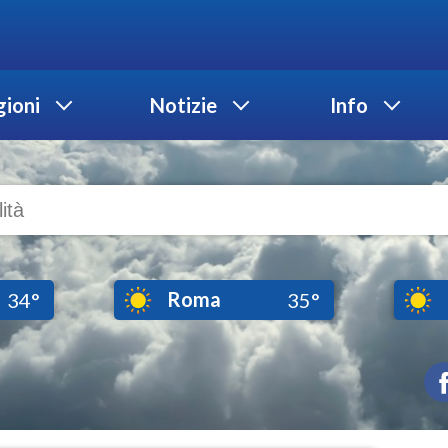
ioni
Notizie
Info
Roma
34°
35°