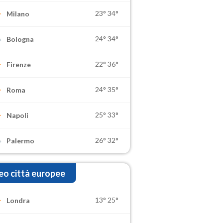
23°
34°
Milano
24°
34°
Bologna
22°
36°
Firenze
24°
35°
Roma
25°
33°
Napoli
26°
32°
Palermo
o città europee
13°
25°
Londra