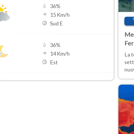
36
%
15
Km/h
Sud E
Met
Fer
36
%
int
14
Km/h
La 
sett
Est
nuov
11 e
anc