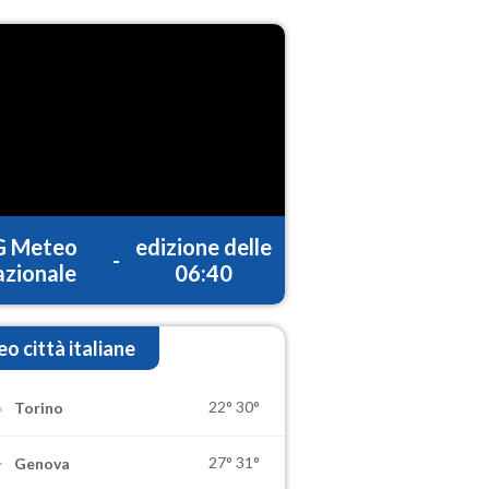
G Meteo
edizione delle
-
zionale
06:40
o città italiane
22°
30°
Torino
27°
31°
Genova