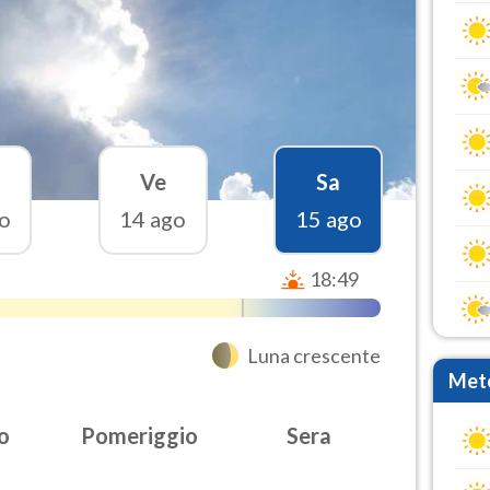
Ve
Sa
o
14 ago
15 ago
18:49
Luna crescente
Mete
o
Pomeriggio
Sera