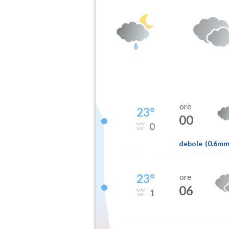
ore
23
°
00
0
debole
(
0.6m
23
°
ore
06
1