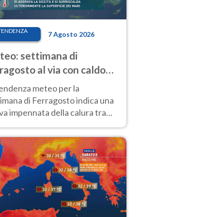
TENDENZA
7 Agosto 2026
eo: settimana di
ragosto al via con caldo
enso e qualche temporale
tendenza meteo per la
imana di Ferragosto indica una
a impennata della calura tra
 14 agosto, con nuovi rialzi
he al Nord.