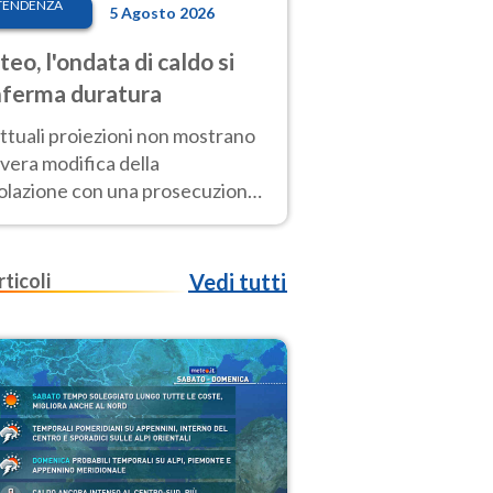
TENDENZA
5 Agosto 2026
eo, l'ondata di caldo si
ferma duratura
ttuali proiezioni non mostrano
vera modifica della
colazione con una prosecuzione
caldo fuori scala per molti
ni, compresa la settimana di
ragosto
rticoli
Vedi tutti