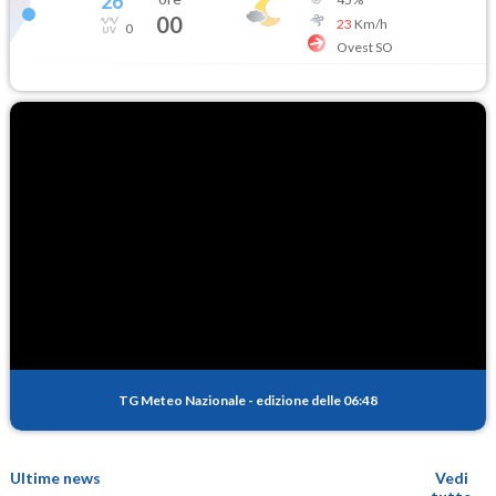
26
°
00
23
Km/h
0
Ovest SO
TG Meteo Nazionale
-
edizione delle 06:48
Ultime news
Vedi