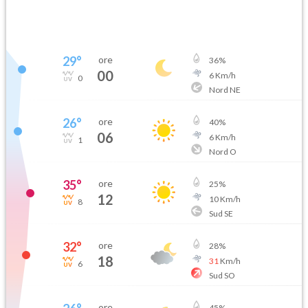
29
°
ore
36
%
00
6
Km/h
0
Nord NE
26
°
ore
40
%
06
6
Km/h
1
Nord O
35
°
ore
25
%
12
10
Km/h
8
Sud SE
32
°
ore
28
%
18
31
Km/h
6
Sud SO
ore
45
%