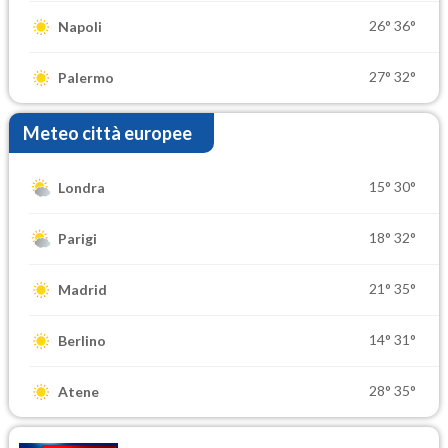
26°
36°
Napoli
27°
32°
Palermo
Meteo città europee
15°
30°
Londra
18°
32°
Parigi
21°
35°
Madrid
14°
31°
Berlino
28°
35°
Atene