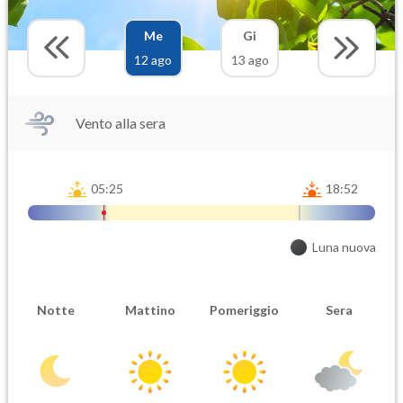
Me
Gi
12 ago
13 ago
Vento alla sera
05:25
18:52
Luna nuova
Notte
Mattino
Pomeriggio
Sera