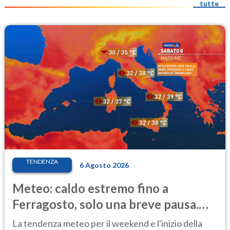
tutte
TENDENZA
6 Agosto 2026
Meteo: caldo estremo fino a
Ferragosto, solo una breve pausa.
Ecco dove
La tendenza meteo per il weekend e l'inizio della