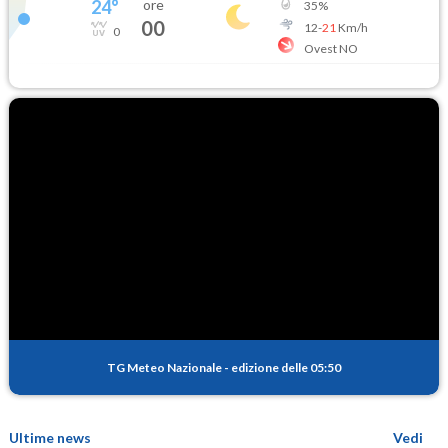
24
°
ore
35
%
00
12
-
21
Km/h
0
Ovest NO
TG Meteo Nazionale
-
edizione delle 05:50
Ultime news
Vedi