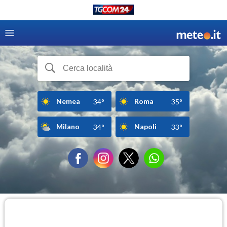
Nemea
Roma
34°
35°
Milano
Napoli
34°
33°