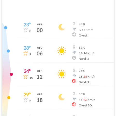
23
°
ore
44
%
00
8
-
17
Km/h
0
Ovest
28
°
ore
35
%
06
11
-
16
Km/h
9
Nord O
34
°
ore
24
%
12
18
-
26
Km/h
10
Nord NE
29
°
ore
30
%
18
11
-
26
Km/h
2
Ovest SO