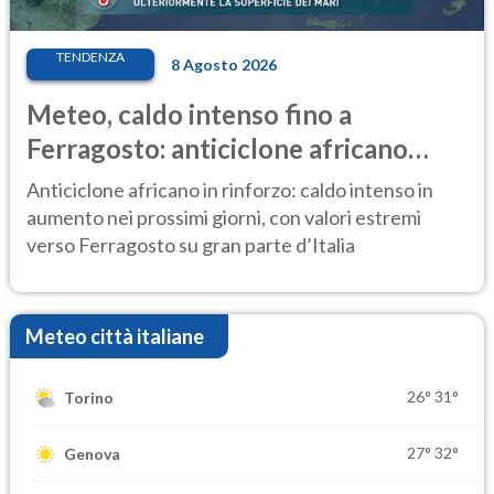
TENDENZA
8 Agosto 2026
Meteo, caldo intenso fino a
Ferragosto: anticiclone africano
ancora protagonista
Anticiclone africano in rinforzo: caldo intenso in
aumento nei prossimi giorni, con valori estremi
verso Ferragosto su gran parte d’Italia
Meteo città italiane
26°
31°
Torino
27°
32°
Genova