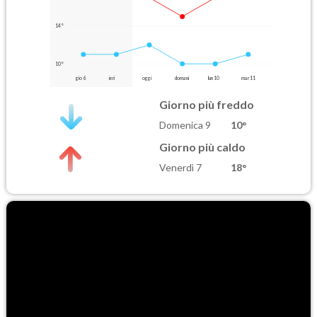
14°
10°
gio 6
ieri
oggi
domani
lun 10
mar 11
Giorno più freddo
Domenica 9
10°
Giorno più caldo
Venerdì 7
18°