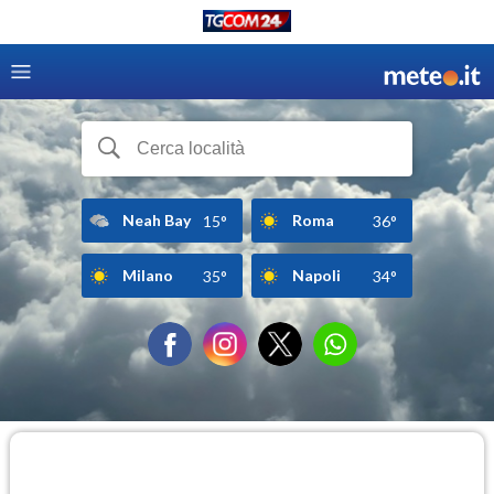
Neah Bay
Roma
15°
36°
Milano
Napoli
35°
34°