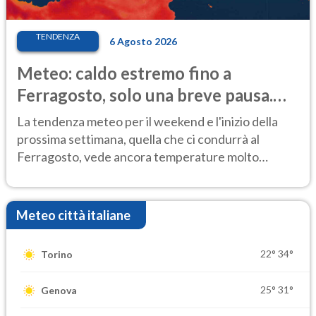
TENDENZA
6 Agosto 2026
Meteo: caldo estremo fino a
Ferragosto, solo una breve pausa.
Ecco dove
La tendenza meteo per il weekend e l'inizio della
prossima settimana, quella che ci condurrà al
Ferragosto, vede ancora temperature molto
elevate
Meteo città italiane
22°
34°
Torino
25°
31°
Genova