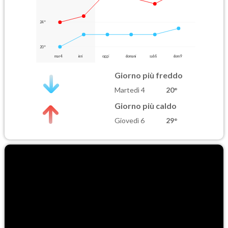
24°
20°
mar 4
ieri
oggi
domani
sab 8
dom 9
Giorno più freddo
Martedì 4
20°
Giorno più caldo
Giovedì 6
29°