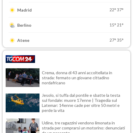
22°
37°
Madrid
15°
21°
Berlino
27°
35°
Atene
Crema, donna di 43 anni accoltellata in
strada: fermato un giovane cittadino
nordafricano
Jesolo, si tuffa dal pontile e sbatte la testa
sul fondale: muore 17enne | Tragedia sul
Latemar: 14enne cade per oltre 50 metri e
perde la vita
Udine, tre ragazzini vendono limonata in
strada per comprarsi un motorino: denunciati
da un passante