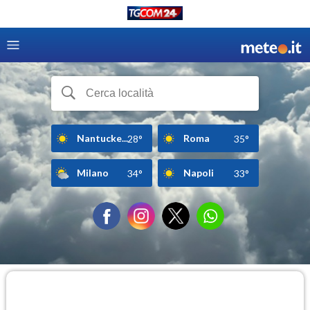
Nantucke...
Roma
28°
35°
Milano
Napoli
34°
33°