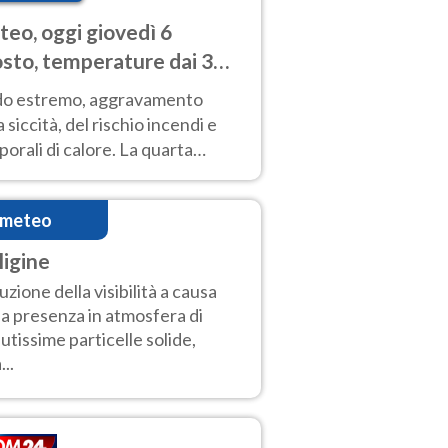
eo, oggi giovedì 6
sto, temperature dai 33
40 gradi
do estremo, aggravamento
a siccità, del rischio incendi e
orali di calore. La quarta
nsa ondata di calore non dà
gua e durerà fino Ferragosto
imeteo
ligine
uzione della visibilità a causa
la presenza in atmosfera di
utissime particelle solide,
...