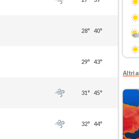
28°
40°
29°
43°
Altri a
31°
45°
32°
44°