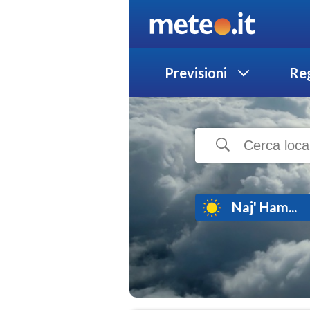
Previsioni
Reg
Naj' Ham...