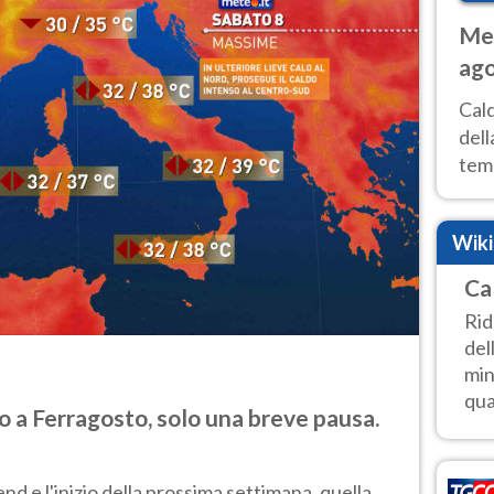
Met
ago
ai 
Cal
dell
temp
inte
tre
Wik
Ca
Rid
del
min
qua
 a Ferragosto, solo una breve pausa.
d e l'inizio della prossima settimana, quella