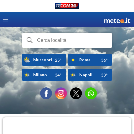
Mussoori...
Roma
25°
36°
Milano
Napoli
34°
33°