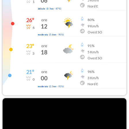
06
5
Km/h
1
Nord E
debole
(
0.9mm
-
47
%)
26
°
ore
80
%
12
9
Km/h
6
Ovest SO
moderata
(
3.6mm
-
90
%)
23
°
ore
91
%
18
5
Km/h
3
Ovest SO
21
°
ore
96
%
00
3
Km/h
0
Nord E
moderata
(
2.3mm
-
92
%)