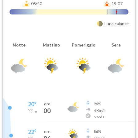
05:40
19:07
Luna calante
Notte
Mattino
Pomeriggio
Sera
20
°
ore
96
%
00
4
Km/h
0
Nord E
22
°
ore
86
%