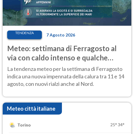
TENDENZA
7 Agosto 2026
Meteo: settimana di Ferragosto al
via con caldo intenso e qualche
temporale
La tendenza meteo per la settimana di Ferragosto
indica una nuova impennata della calura tra 11 e 14
agosto, con nuovi rialzi anche al Nord.
Meteo città italiane
25°
34°
Torino