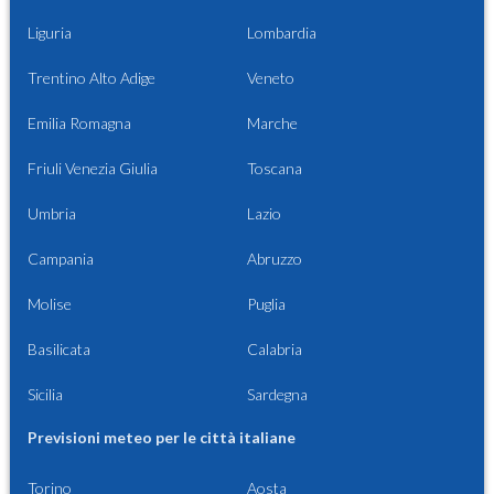
Liguria
Lombardia
Trentino Alto Adige
Veneto
Emilia Romagna
Marche
Friuli Venezia Giulia
Toscana
Umbria
Lazio
Campania
Abruzzo
Molise
Puglia
Basilicata
Calabria
Sicilia
Sardegna
Previsioni meteo per le città italiane
Torino
Aosta