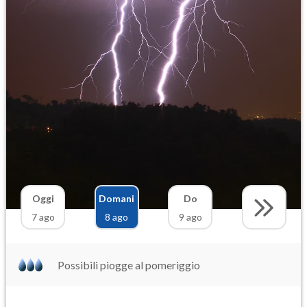
Oggi
Domani
Do
7 ago
8 ago
9 ago
Possibili piogge al pomeriggio