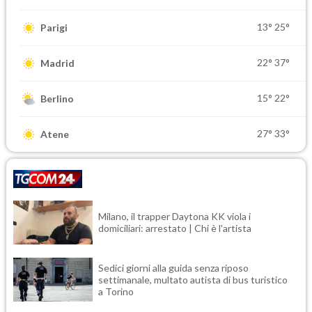
13°
25°
Parigi
22°
37°
Madrid
15°
22°
Berlino
27°
33°
Atene
Milano, il trapper Daytona KK viola i
domiciliari: arrestato | Chi è l'artista
Sedici giorni alla guida senza riposo
settimanale, multato autista di bus turistico
a Torino