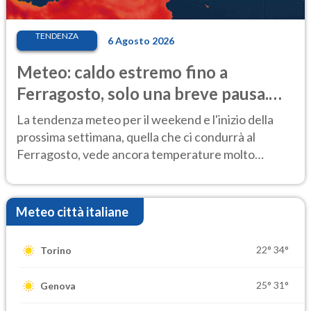
TENDENZA
6 Agosto 2026
Meteo: caldo estremo fino a
Ferragosto, solo una breve pausa.
Ecco dove
La tendenza meteo per il weekend e l'inizio della
prossima settimana, quella che ci condurrà al
Ferragosto, vede ancora temperature molto
elevate
Meteo città italiane
22°
34°
Torino
25°
31°
Genova