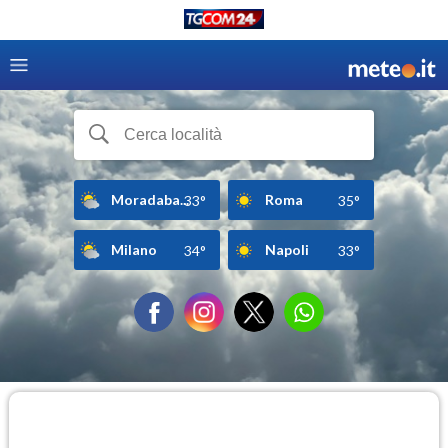
Moradaba...
Roma
33°
35°
Milano
Napoli
34°
33°