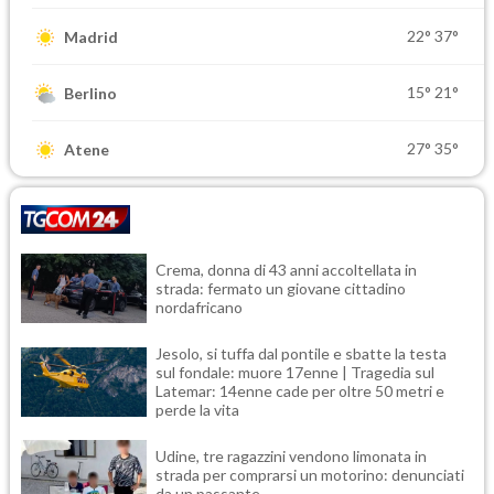
22°
37°
Madrid
15°
21°
Berlino
27°
35°
Atene
Crema, donna di 43 anni accoltellata in
strada: fermato un giovane cittadino
nordafricano
Jesolo, si tuffa dal pontile e sbatte la testa
sul fondale: muore 17enne | Tragedia sul
Latemar: 14enne cade per oltre 50 metri e
perde la vita
Udine, tre ragazzini vendono limonata in
strada per comprarsi un motorino: denunciati
da un passante