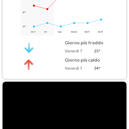
29°
25°
mer 5
ieri
oggi
domani
dom 9
lun 10
Giorno più freddo
Venerdì 7
25°
Giorno più caldo
Venerdì 7
34°