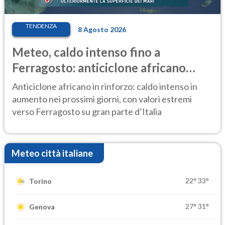
TENDENZA
8 Agosto 2026
Meteo, caldo intenso fino a
Ferragosto: anticiclone africano
ancora protagonista
Anticiclone africano in rinforzo: caldo intenso in
aumento nei prossimi giorni, con valori estremi
verso Ferragosto su gran parte d’Italia
Meteo città italiane
22°
33°
Torino
27°
31°
Genova