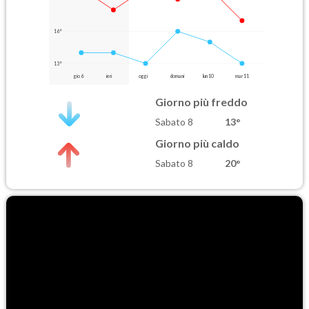
16°
13°
gio 6
ieri
oggi
domani
lun 10
mar 11
Giorno più freddo
Sabato 8
13°
Giorno più caldo
Sabato 8
20°