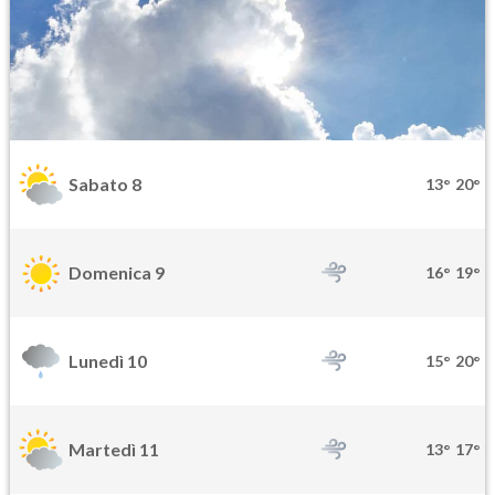
Sabato 8
13°
20°
Domenica 9
16°
19°
Lunedì 10
15°
20°
Martedì 11
13°
17°