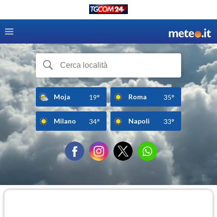
Moja
Roma
19°
35°
Milano
Napoli
34°
33°