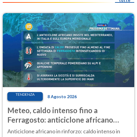
tutte
TENDENZA
8 Agosto 2026
Meteo, caldo intenso fino a
Ferragosto: anticiclone africano
ancora protagonista
Anticiclone africano in rinforzo: caldo intenso in