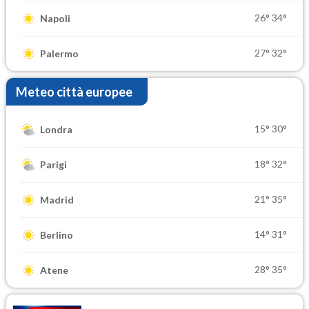
26°
34°
Napoli
27°
32°
Palermo
Meteo città europee
15°
30°
Londra
18°
32°
Parigi
21°
35°
Madrid
14°
31°
Berlino
28°
35°
Atene