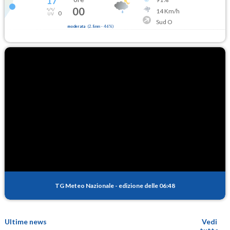
17
°
00
14
Km/h
0
Sud O
moderata
(
2.8mm
-
46
%)
TG Meteo Nazionale
-
edizione delle 06:48
Ultime news
Vedi