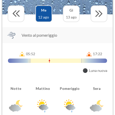
Me
Gi
12 ago
13 ago
Vento al pomeriggio
05:52
17:22
Luna nuova
Notte
Mattino
Pomeriggio
Sera