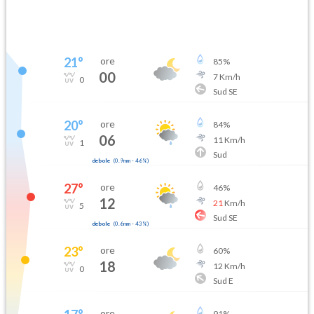
21
°
ore
85
%
00
7
Km/h
0
Sud SE
20
°
ore
84
%
06
11
Km/h
1
Sud
debole
(
0.9mm
-
46
%)
27
°
ore
46
%
12
21
Km/h
5
Sud SE
debole
(
0.6mm
-
43
%)
23
°
ore
60
%
18
12
Km/h
0
Sud E
ore
91
%