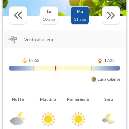
Lu
Ma
10 ago
11 ago
Vento alla sera
05:53
17:22
Luna calante
Notte
Mattino
Pomeriggio
Sera