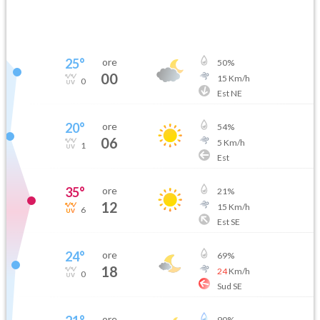
25
°
ore
50
%
00
15
Km/h
0
Est NE
20
°
ore
54
%
06
5
Km/h
1
Est
35
°
ore
21
%
12
15
Km/h
6
Est SE
24
°
ore
69
%
18
24
Km/h
0
Sud SE
ore
90
%