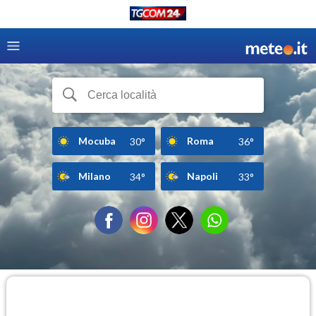
Mocuba
Roma
30°
36°
Milano
Napoli
34°
33°