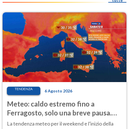
tutte
TENDENZA
6 Agosto 2026
Meteo: caldo estremo fino a
Ferragosto, solo una breve pausa.
Ecco dove
La tendenza meteo per il weekend e l'inizio della