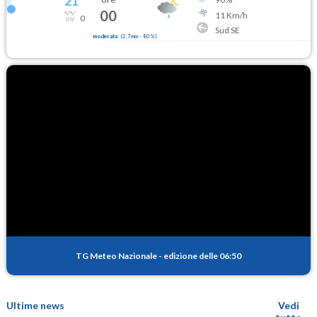
21
°
00
11
Km/h
0
Sud SE
moderata
(
2.7mm
-
80
%)
TG Meteo Nazionale
-
edizione delle 06:50
Ultime news
Vedi