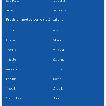
Basilicata
Calabria
Sicilia
Sardegna
Previsioni meteo per le città italiane
Torino
Aosta
Genova
Milano
Trento
Venezia
Trieste
Bologna
Ancona
Firenze
Perugia
Roma
Napoli
L'Aquila
Campobasso
Bari